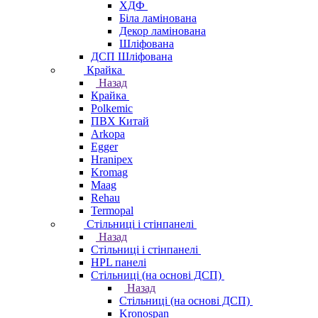
ХДФ
Біла ламінована
Декор ламінована
Шліфована
ДСП Шліфована
Крайка
Назад
Крайка
Polkemic
ПВХ Китай
Arkopa
Egger
Hranipex
Kromag
Maag
Rehau
Termopal
Стільниці і стінпанелі
Назад
Стільниці і стінпанелі
HPL панелі
Стільниці (на основі ДСП)
Назад
Стільниці (на основі ДСП)
Kronospan