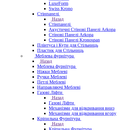
LuxeForm
Swiss Krono
Стінпанелі
Назад
Стінпанелі
Акустичні Стінові Панелі Аrkopa
Стінові Панелі Arkopa
Стінові Панелі Kronospan
Плінтуса і Кути для Стільниць
Пластик для Стільниць
Меблева фурнітура
Назад
Меблева фурнітура
Ніжки Меблеві
Ручки Меблеві
Петлі Меблеві
Направляючі Меблеві
Газові Ліфти
Назад
Газові Ліфти
Механізми для відкривання вниз
Механізми для відкривання вгору
Кріпильна Фурнітура
Назад
Кріпильна Фурнітура