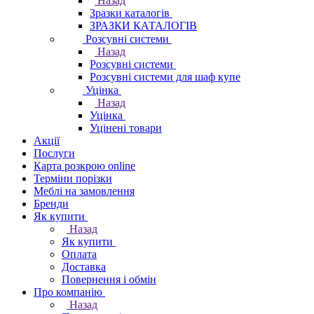
Назад
Зразки каталогів
ЗРАЗКИ КАТАЛОГІВ
Розсувні системи
Назад
Розсувні системи
Розсувні системи для шаф купе
Уцінка
Назад
Уцінка
Уцінені товари
Акції
Послуги
Карта розкрою online
Терміни порізки
Меблі на замовлення
Бренди
Як купити
Назад
Як купити
Оплата
Доставка
Повернення і обмін
Про компанію
Назад