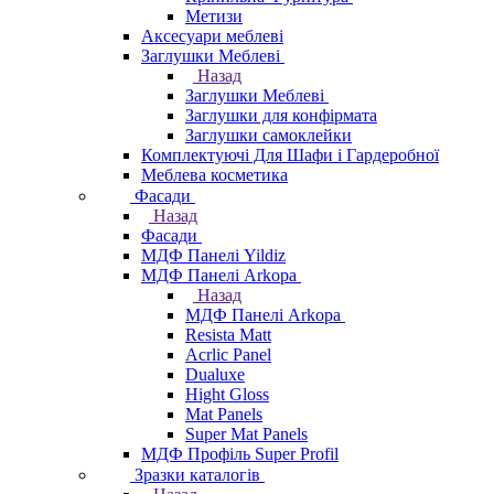
Метизи
Аксесуари меблеві
Заглушки Меблеві
Назад
Заглушки Меблеві
Заглушки для конфірмата
Заглушки самоклейки
Комплектуючі Для Шафи і Гардеробної
Меблева косметика
Фасади
Назад
Фасади
МДФ Панелі Yildiz
МДФ Панелі Arkopa
Назад
МДФ Панелі Arkopa
Resista Matt
Acrlic Panel
Dualuxe
Hight Gloss
Mat Panels
Super Mat Panels
МДФ Профіль Super Profil
Зразки каталогів