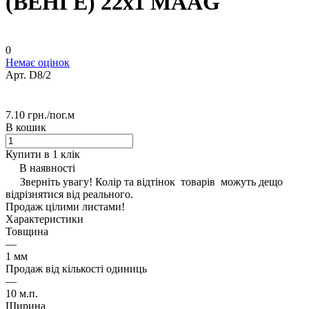
(ВЕНГЕ) 22х1 MAАG
0
Немає оцінок
Арт.
D8/2
7.10 грн./
пог.м
В кошик
Купити в 1 клік
В наявності
Зверніть увагу! Колір та відтінок товарів можуть дещо
відрізнятися від реального.
Продаж цілими листами!
Характеристики
Товщина
—
1 мм
Продаж від кількості одиниць
—
10 м.п.
Ширина