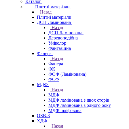
Каталог
Плитні матеріали
Назад
Плитні матеріали
ДСП Ламінована
Назад
ДСП Ламінована
Деревоподібна
Уніколор
Фантазійна
Фанера
Назад
Фанера
ФК
ФОФ (Ламінована)
ФСФ
МДФ
Назад
МДФ
МДФ ламінована з двох сторін
МДФ ламінована з одного боку
МДФ шліфована
OSB-3
ХДФ
Назад