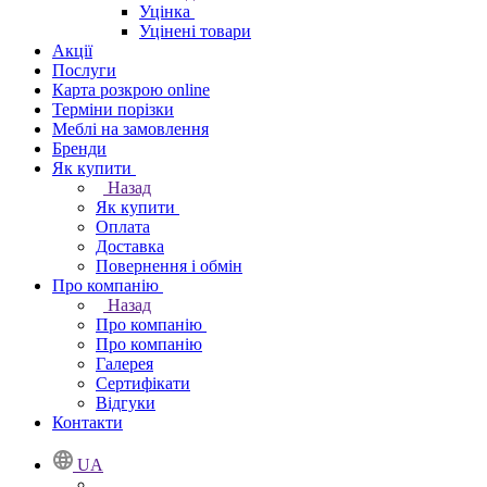
Уцінка
Уцінені товари
Акції
Послуги
Карта розкрою online
Терміни порізки
Меблі на замовлення
Бренди
Як купити
Назад
Як купити
Оплата
Доставка
Повернення і обмін
Про компанію
Назад
Про компанію
Про компанію
Галерея
Сертифікати
Відгуки
Контакти
UA