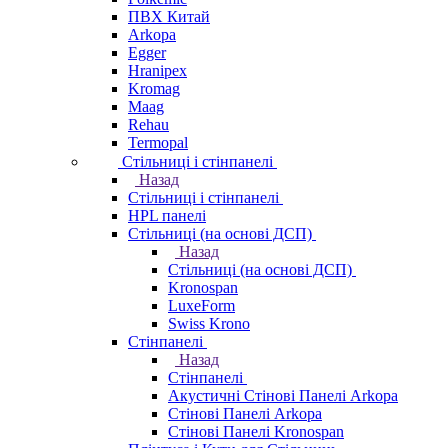
ПВХ Китай
Arkopa
Egger
Hranipex
Kromag
Maag
Rehau
Termopal
Стільниці і стінпанелі
Назад
Стільниці і стінпанелі
HPL панелі
Стільниці (на основі ДСП)
Назад
Стільниці (на основі ДСП)
Kronospan
LuxeForm
Swiss Krono
Стінпанелі
Назад
Стінпанелі
Акустичні Стінові Панелі Аrkopa
Стінові Панелі Arkopa
Стінові Панелі Kronospan