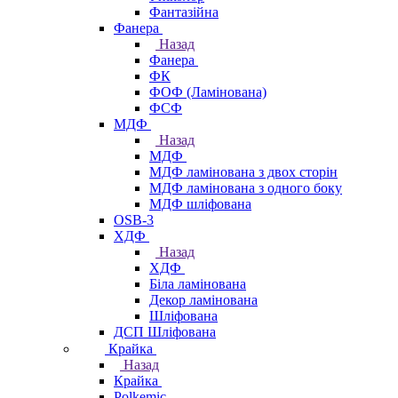
Фантазійна
Фанера
Назад
Фанера
ФК
ФОФ (Ламінована)
ФСФ
МДФ
Назад
МДФ
МДФ ламінована з двох сторін
МДФ ламінована з одного боку
МДФ шліфована
OSB-3
ХДФ
Назад
ХДФ
Біла ламінована
Декор ламінована
Шліфована
ДСП Шліфована
Крайка
Назад
Крайка
Polkemic