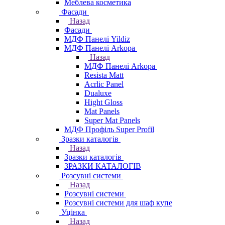
Меблева косметика
Фасади
Назад
Фасади
МДФ Панелі Yildiz
МДФ Панелі Arkopa
Назад
МДФ Панелі Arkopa
Resista Matt
Acrlic Panel
Dualuxe
Hight Gloss
Mat Panels
Super Mat Panels
МДФ Профіль Super Profil
Зразки каталогів
Назад
Зразки каталогів
ЗРАЗКИ КАТАЛОГІВ
Розсувні системи
Назад
Розсувні системи
Розсувні системи для шаф купе
Уцінка
Назад