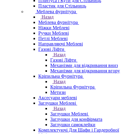
Плінтуса і Кути для Стільниць
Пластик для Стільниць
Меблева фурнітура
Назад
Меблева фурнітура
Ніжки Меблеві
Ручки Меблеві
Петлі Меблеві
Направляючі Меблеві
Газові Ліфти
Назад
Газові Ліфти
Механізми для відкривання вниз
Механізми для відкривання вгору
Кріпильна Фурнітура
Назад
Кріпильна Фурнітура
Метизи
Аксесуари меблеві
Заглушки Меблеві
Назад
Заглушки Меблеві
Заглушки для конфірмата
Заглушки самоклейки
Комплектуючі Для Шафи і Гардеробної