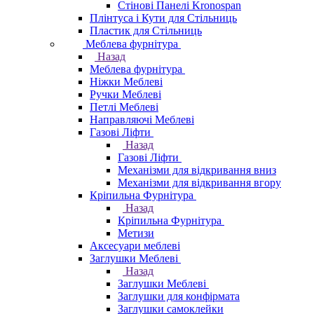
Стінові Панелі Kronospan
Плінтуса і Кути для Стільниць
Пластик для Стільниць
Меблева фурнітура
Назад
Меблева фурнітура
Ніжки Меблеві
Ручки Меблеві
Петлі Меблеві
Направляючі Меблеві
Газові Ліфти
Назад
Газові Ліфти
Механізми для відкривання вниз
Механізми для відкривання вгору
Кріпильна Фурнітура
Назад
Кріпильна Фурнітура
Метизи
Аксесуари меблеві
Заглушки Меблеві
Назад
Заглушки Меблеві
Заглушки для конфірмата
Заглушки самоклейки