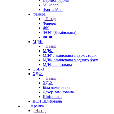
Деревоподібна
Уніколор
Фантазійна
Фанера
Назад
Фанера
ФК
ФОФ (Ламінована)
ФСФ
МДФ
Назад
МДФ
МДФ ламінована з двох сторін
МДФ ламінована з одного боку
МДФ шліфована
OSB-3
ХДФ
Назад
ХДФ
Біла ламінована
Декор ламінована
Шліфована
ДСП Шліфована
Крайка
Назад