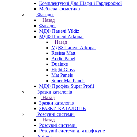
Комплектуючі Для Шафи і Гардеробної
Меблева косметика
Фасади
Назад
Фасади
МДФ Панелі Yildiz
МДФ Панелі Arkopa
Назад
МДФ Панелі Arkopa
Resista Matt
Acrlic Panel
Dualuxe
Hight Gloss
Mat Panels
Super Mat Panels
МДФ Профіль Super Profil
Зразки каталогів
Назад
Зразки каталогів
ЗРАЗКИ КАТАЛОГІВ
Розсувні системи
Назад
Розсувні системи
Розсувні системи для шаф купе
Уцінка