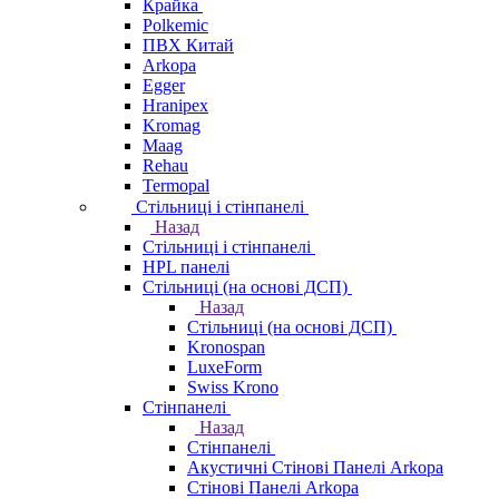
Крайка
Polkemic
ПВХ Китай
Arkopa
Egger
Hranipex
Kromag
Maag
Rehau
Termopal
Стільниці і стінпанелі
Назад
Стільниці і стінпанелі
HPL панелі
Стільниці (на основі ДСП)
Назад
Стільниці (на основі ДСП)
Kronospan
LuxeForm
Swiss Krono
Стінпанелі
Назад
Стінпанелі
Акустичні Стінові Панелі Аrkopa
Стінові Панелі Arkopa