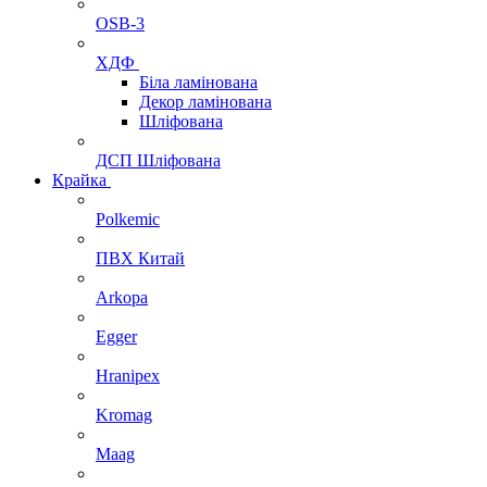
OSB-3
ХДФ
Біла ламінована
Декор ламінована
Шліфована
ДСП Шліфована
Крайка
Polkemic
ПВХ Китай
Arkopa
Egger
Hranipex
Kromag
Maag