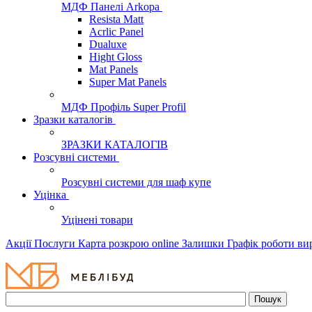
МДФ Панелі Arkopa
Resista Matt
Acrlic Panel
Dualuxe
Hight Gloss
Mat Panels
Super Mat Panels
МДФ Профіль Super Profil
Зразки каталогів
ЗРАЗКИ КАТАЛОГІВ
Розсувні системи
Розсувні системи для шаф купе
Уцінка
Уцінені товари
Акції
Послуги
Карта розкрою online
Залишки
Графік роботи в