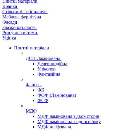
Плитні матеріали
Крайка
Стільниці і стінпанелі
Меблева фурнітура
Фасади
Зразки каталогів
Розсувні системи
Уцінка
Плитні матеріали
ДСП Ламінована
Деревоподібна
Уніколор
Фантазійна
Фанера
ФК
ФОФ (Ламінована)
ФСФ
МДФ
МДФ ламінована з двох сторін
МДФ ламінована з одного боку
МДФ шліфована