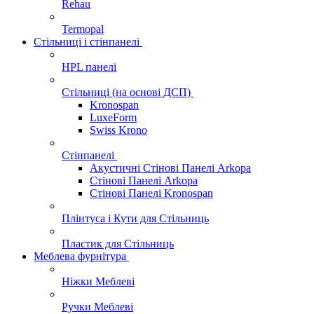
Rehau
Termopal
Стільниці і стінпанелі
HPL панелі
Стільниці (на основі ДСП)
Kronospan
LuxeForm
Swiss Krono
Стінпанелі
Акустичні Стінові Панелі Аrkopa
Стінові Панелі Arkopa
Стінові Панелі Kronospan
Плінтуса і Кути для Стільниць
Пластик для Стільниць
Меблева фурнітура
Ніжки Меблеві
Ручки Меблеві