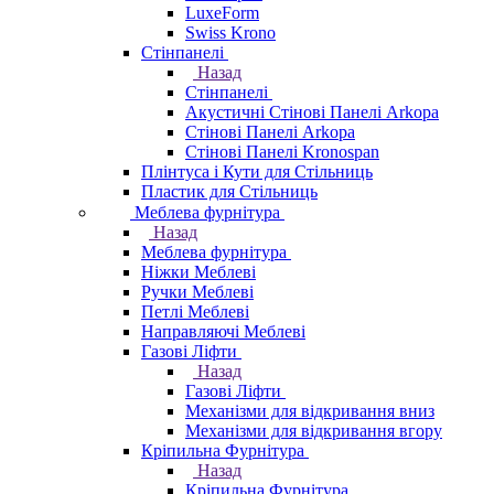
LuxeForm
Swiss Krono
Стінпанелі
Назад
Стінпанелі
Акустичні Стінові Панелі Аrkopa
Стінові Панелі Arkopa
Стінові Панелі Kronospan
Плінтуса і Кути для Стільниць
Пластик для Стільниць
Меблева фурнітура
Назад
Меблева фурнітура
Ніжки Меблеві
Ручки Меблеві
Петлі Меблеві
Направляючі Меблеві
Газові Ліфти
Назад
Газові Ліфти
Механізми для відкривання вниз
Механізми для відкривання вгору
Кріпильна Фурнітура
Назад
Кріпильна Фурнітура