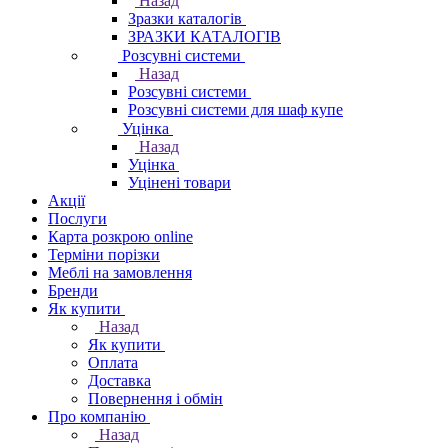
Назад
Зразки каталогів
ЗРАЗКИ КАТАЛОГІВ
Розсувні системи
Назад
Розсувні системи
Розсувні системи для шаф купе
Уцінка
Назад
Уцінка
Уцінені товари
Акції
Послуги
Карта розкрою online
Терміни порізки
Меблі на замовлення
Бренди
Як купити
Назад
Як купити
Оплата
Доставка
Повернення і обмін
Про компанію
Назад