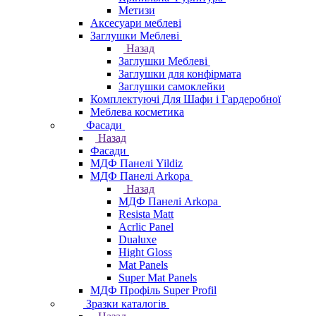
Метизи
Аксесуари меблеві
Заглушки Меблеві
Назад
Заглушки Меблеві
Заглушки для конфірмата
Заглушки самоклейки
Комплектуючі Для Шафи і Гардеробної
Меблева косметика
Фасади
Назад
Фасади
МДФ Панелі Yildiz
МДФ Панелі Arkopa
Назад
МДФ Панелі Arkopa
Resista Matt
Acrlic Panel
Dualuxe
Hight Gloss
Mat Panels
Super Mat Panels
МДФ Профіль Super Profil
Зразки каталогів