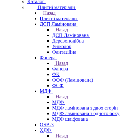
Каталог
Плитні матеріали
Назад
Плитні матеріали
ДСП Ламінована
Назад
ДСП Ламінована
Деревоподібна
Уніколор
Фантазійна
Фанера
Назад
Фанера
ФК
ФОФ (Ламінована)
ФСФ
МДФ
Назад
МДФ
МДФ ламінована з двох сторін
МДФ ламінована з одного боку
МДФ шліфована
OSB-3
ХДФ
Назад