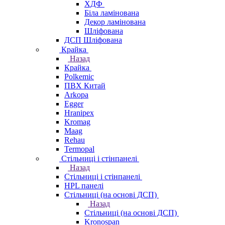
ХДФ
Біла ламінована
Декор ламінована
Шліфована
ДСП Шліфована
Крайка
Назад
Крайка
Polkemic
ПВХ Китай
Arkopa
Egger
Hranipex
Kromag
Maag
Rehau
Termopal
Стільниці і стінпанелі
Назад
Стільниці і стінпанелі
HPL панелі
Стільниці (на основі ДСП)
Назад
Стільниці (на основі ДСП)
Kronospan