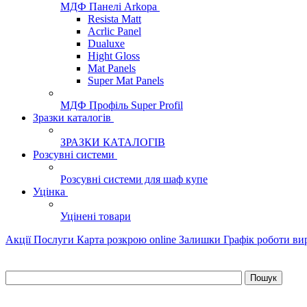
МДФ Панелі Arkopa
Resista Matt
Acrlic Panel
Dualuxe
Hight Gloss
Mat Panels
Super Mat Panels
МДФ Профіль Super Profil
Зразки каталогів
ЗРАЗКИ КАТАЛОГІВ
Розсувні системи
Розсувні системи для шаф купе
Уцінка
Уцінені товари
Акції
Послуги
Карта розкрою online
Залишки
Графік роботи в