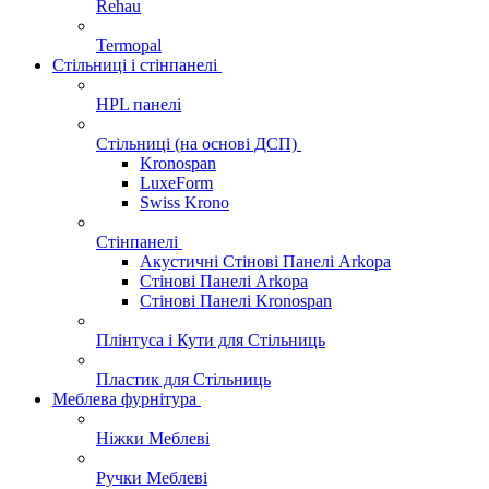
Rehau
Termopal
Стільниці і стінпанелі
HPL панелі
Стільниці (на основі ДСП)
Kronospan
LuxeForm
Swiss Krono
Стінпанелі
Акустичні Стінові Панелі Аrkopa
Стінові Панелі Arkopa
Стінові Панелі Kronospan
Плінтуса і Кути для Стільниць
Пластик для Стільниць
Меблева фурнітура
Ніжки Меблеві
Ручки Меблеві