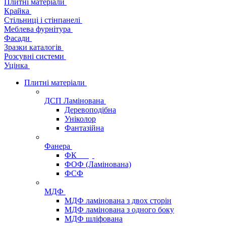
Плитні матеріали
Крайка
Стільниці і стінпанелі
Меблева фурнітура
Фасади
Зразки каталогів
Розсувні системи
Уцінка
Плитні матеріали
ДСП Ламінована
Деревоподібна
Уніколор
Фантазійна
Фанера
ФК
ФОФ (Ламінована)
ФСФ
МДФ
МДФ ламінована з двох сторін
МДФ ламінована з одного боку
МДФ шліфована