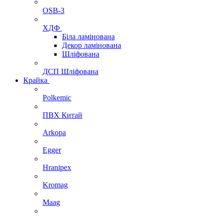
OSB-3
ХДФ
Біла ламінована
Декор ламінована
Шліфована
ДСП Шліфована
Крайка
Polkemic
ПВХ Китай
Arkopa
Egger
Hranipex
Kromag
Maag