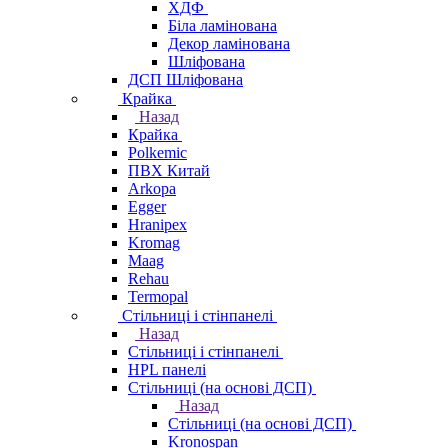
ХДФ
Біла ламінована
Декор ламінована
Шліфована
ДСП Шліфована
Крайка
Назад
Крайка
Polkemic
ПВХ Китай
Arkopa
Egger
Hranipex
Kromag
Maag
Rehau
Termopal
Стільниці і стінпанелі
Назад
Стільниці і стінпанелі
HPL панелі
Стільниці (на основі ДСП)
Назад
Стільниці (на основі ДСП)
Kronospan