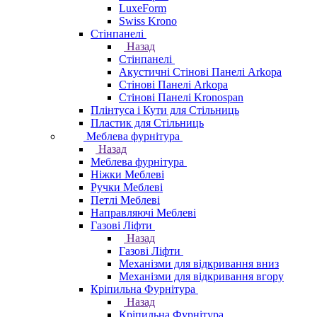
LuxeForm
Swiss Krono
Стінпанелі
Назад
Стінпанелі
Акустичні Стінові Панелі Аrkopa
Стінові Панелі Arkopa
Стінові Панелі Kronospan
Плінтуса і Кути для Стільниць
Пластик для Стільниць
Меблева фурнітура
Назад
Меблева фурнітура
Ніжки Меблеві
Ручки Меблеві
Петлі Меблеві
Направляючі Меблеві
Газові Ліфти
Назад
Газові Ліфти
Механізми для відкривання вниз
Механізми для відкривання вгору
Кріпильна Фурнітура
Назад
Кріпильна Фурнітура