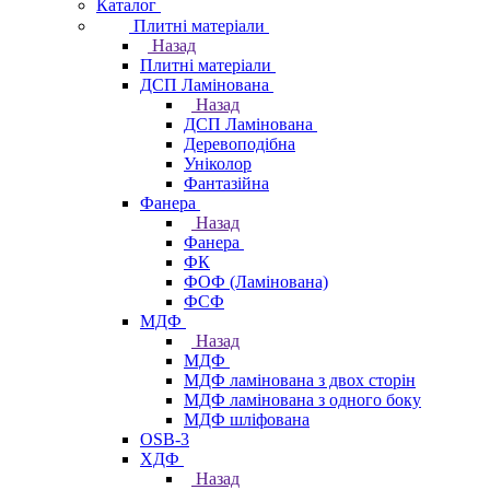
Каталог
Плитні матеріали
Назад
Плитні матеріали
ДСП Ламінована
Назад
ДСП Ламінована
Деревоподібна
Уніколор
Фантазійна
Фанера
Назад
Фанера
ФК
ФОФ (Ламінована)
ФСФ
МДФ
Назад
МДФ
МДФ ламінована з двох сторін
МДФ ламінована з одного боку
МДФ шліфована
OSB-3
ХДФ
Назад