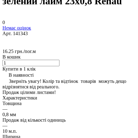
зелений лайм 23х0,8 Rehau
0
Немає оцінок
Арт.
141343
16.25 грн./
пог.м
В кошик
Купити в 1 клік
В наявності
Зверніть увагу! Колір та відтінок товарів можуть дещо
відрізнятися від реального.
Продаж цілими листами!
Характеристики
Товщина
—
0,8 мм
Продаж від кількості одиниць
—
10 м.п.
Ширина