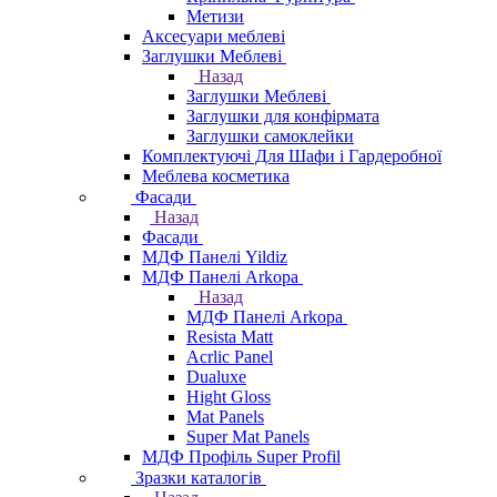
Метизи
Аксесуари меблеві
Заглушки Меблеві
Назад
Заглушки Меблеві
Заглушки для конфірмата
Заглушки самоклейки
Комплектуючі Для Шафи і Гардеробної
Меблева косметика
Фасади
Назад
Фасади
МДФ Панелі Yildiz
МДФ Панелі Arkopa
Назад
МДФ Панелі Arkopa
Resista Matt
Acrlic Panel
Dualuxe
Hight Gloss
Mat Panels
Super Mat Panels
МДФ Профіль Super Profil
Зразки каталогів