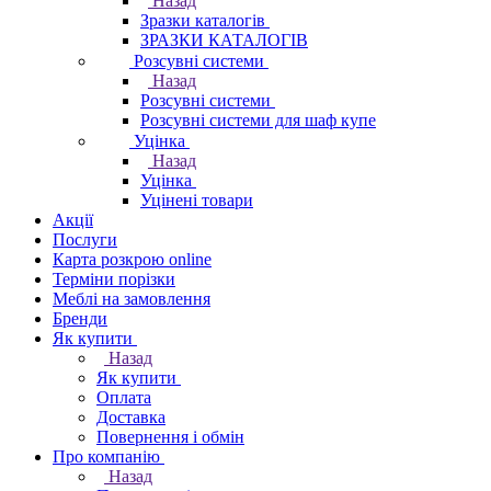
Назад
Зразки каталогів
ЗРАЗКИ КАТАЛОГІВ
Розсувні системи
Назад
Розсувні системи
Розсувні системи для шаф купе
Уцінка
Назад
Уцінка
Уцінені товари
Акції
Послуги
Карта розкрою online
Терміни порізки
Меблі на замовлення
Бренди
Як купити
Назад
Як купити
Оплата
Доставка
Повернення і обмін
Про компанію
Назад