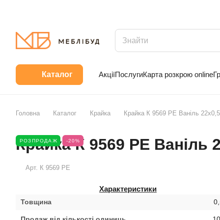
Акції
Послуги
Карта розкрою online
Г
Каталог
Головна
Каталог
Крайка
Крайка К 9569 РЕ Ваніль 22х0
Крайка К 9569 РЕ Ваніль 
РОЗПРОДАЖ
-20%
Арт.
К 9569 РЕ
Характеристики
Товщина
0
Продаж від кількості одиниць
10