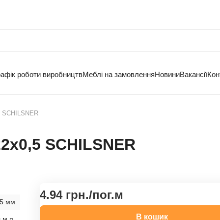
рафік роботи виробництв
Меблі на замовлення
Новини
Вакансії
Кон
,5 SCHILSNER
22х0,5 SCHILSNER
4.94 грн./
пог.м
,5 мм
В кошик
 м.п.