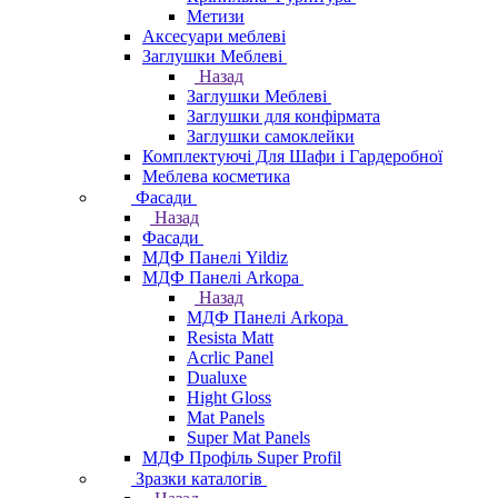
Метизи
Аксесуари меблеві
Заглушки Меблеві
Назад
Заглушки Меблеві
Заглушки для конфірмата
Заглушки самоклейки
Комплектуючі Для Шафи і Гардеробної
Меблева косметика
Фасади
Назад
Фасади
МДФ Панелі Yildiz
МДФ Панелі Arkopa
Назад
МДФ Панелі Arkopa
Resista Matt
Acrlic Panel
Dualuxe
Hight Gloss
Mat Panels
Super Mat Panels
МДФ Профіль Super Profil
Зразки каталогів