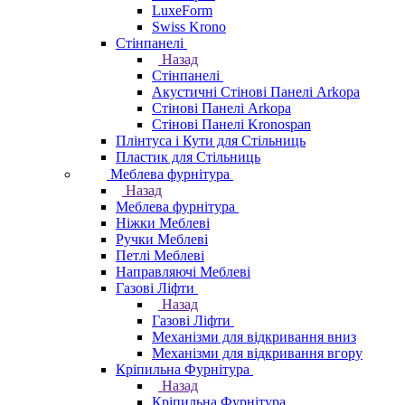
LuxeForm
Swiss Krono
Стінпанелі
Назад
Стінпанелі
Акустичні Стінові Панелі Аrkopa
Стінові Панелі Arkopa
Стінові Панелі Kronospan
Плінтуса і Кути для Стільниць
Пластик для Стільниць
Меблева фурнітура
Назад
Меблева фурнітура
Ніжки Меблеві
Ручки Меблеві
Петлі Меблеві
Направляючі Меблеві
Газові Ліфти
Назад
Газові Ліфти
Механізми для відкривання вниз
Механізми для відкривання вгору
Кріпильна Фурнітура
Назад
Кріпильна Фурнітура