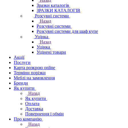
Назад
Зразки каталогів
ЗРАЗКИ КАТАЛОГІВ
Розсувні системи
Назад
Розсувні системи
Розсувні системи для шаф купе
Уцінка
Назад
Уцінка
Уцінені товари
Акції
Послуги
Карта розкрою online
Терміни порізки
Меблі на замовлення
Бренди
Як купити
Назад
Як купити
Оплата
Доставка
Повернення і обмін
Про компанію
Назад