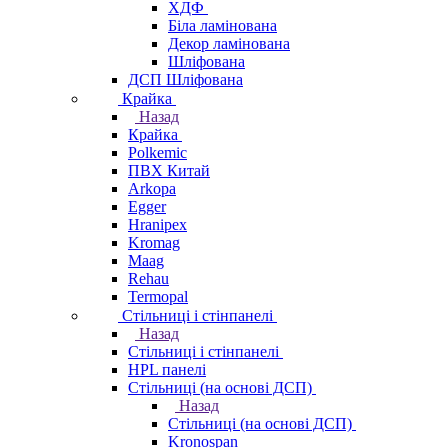
ХДФ
Біла ламінована
Декор ламінована
Шліфована
ДСП Шліфована
Крайка
Назад
Крайка
Polkemic
ПВХ Китай
Arkopa
Egger
Hranipex
Kromag
Maag
Rehau
Termopal
Стільниці і стінпанелі
Назад
Стільниці і стінпанелі
HPL панелі
Стільниці (на основі ДСП)
Назад
Стільниці (на основі ДСП)
Kronospan