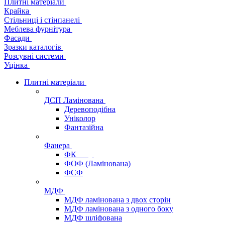
Плитні матеріали
Крайка
Стільниці і стінпанелі
Меблева фурнітура
Фасади
Зразки каталогів
Розсувні системи
Уцінка
Плитні матеріали
ДСП Ламінована
Деревоподібна
Уніколор
Фантазійна
Фанера
ФК
ФОФ (Ламінована)
ФСФ
МДФ
МДФ ламінована з двох сторін
МДФ ламінована з одного боку
МДФ шліфована