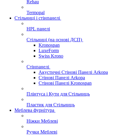
Rehau
Termopal
Стільниці і стінпанелі
HPL панелі
Стільниці (на основі ДСП)
Kronospan
LuxeForm
Swiss Krono
Стінпанелі
Акустичні Стінові Панелі Аrkopa
Стінові Панелі Arkopa
Стінові Панелі Kronospan
Плінтуса і Кути для Стільниць
Пластик для Стільниць
Меблева фурнітура
Ніжки Меблеві
Ручки Меблеві