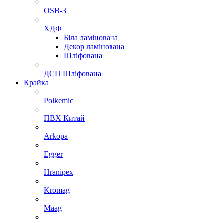
OSB-3
ХДФ
Біла ламінована
Декор ламінована
Шліфована
ДСП Шліфована
Крайка
Polkemic
ПВХ Китай
Arkopa
Egger
Hranipex
Kromag
Maag