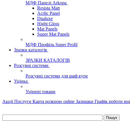
МДФ Панелі Arkopa
Resista Matt
Acrlic Panel
Dualuxe
Hight Gloss
Mat Panels
Super Mat Panels
МДФ Профіль Super Profil
Зразки каталогів
ЗРАЗКИ КАТАЛОГІВ
Розсувні системи
Розсувні системи для шаф купе
Уцінка
Уцінені товари
Акції
Послуги
Карта розкрою online
Залишки
Графік роботи в