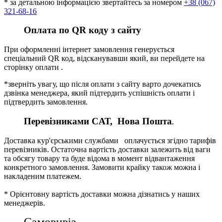
* за детальною інформацією звертайтесь за номером
+38 (067)
321-68-16
Оплата по QR коду з сайту
При оформленні інтернет замовлення генерується
спеціальний QR код, відсканувавши який, ви перейдете на
сторінку оплати .
*зверніть увагу, що після оплати з сайту варто дочекатись
дзвінка менеджера, який підтердить успішність оплати і
підтвердить замовлення.
Перевізниками CАТ, Нова Пошта
.
Доставка кур'єрськими службами оплачується згідно тарифів
перевізників. Остаточна вартість доставки залежить від ваги
та обсягу товару та буде відома в момент відвантаження
конкретного замовлення. Замовити крайку також можна і
накладеним платежем.
* Орієнтовну вартість доставки можна дізнатись у наших
менеджерів.
Самовивіз