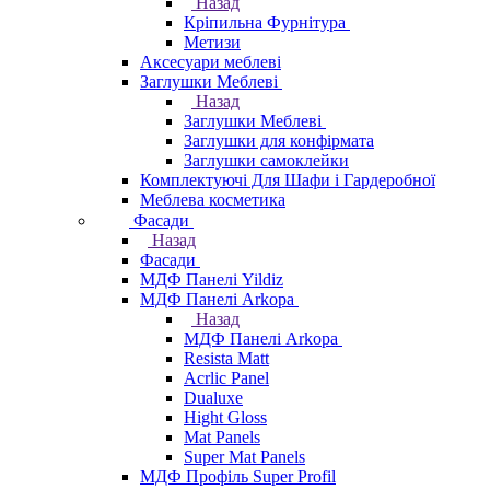
Назад
Кріпильна Фурнітура
Метизи
Аксесуари меблеві
Заглушки Меблеві
Назад
Заглушки Меблеві
Заглушки для конфірмата
Заглушки самоклейки
Комплектуючі Для Шафи і Гардеробної
Меблева косметика
Фасади
Назад
Фасади
МДФ Панелі Yildiz
МДФ Панелі Arkopa
Назад
МДФ Панелі Arkopa
Resista Matt
Acrlic Panel
Dualuxe
Hight Gloss
Mat Panels
Super Mat Panels
МДФ Профіль Super Profil