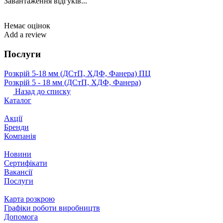
Завантаження відгуків...
Немає оцінок
Add a review
Послуги
Розкрій 5‐18 мм (ДСтП, ХДФ, Фанера) ПЦ
Розкрій 5 ‐ 18 мм (ДСтП, ХДФ, Фанера)
Назад до списку
Каталог
Акції
Бренди
Компанія
Новини
Сертифікати
Вакансії
Послуги
Карта розкрою
Графіки роботи виробництв
Допомога