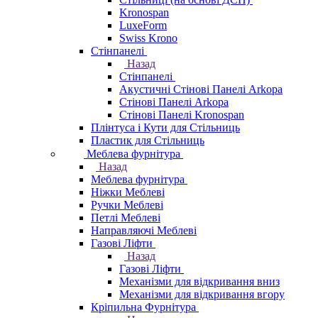
Kronospan
LuxeForm
Swiss Krono
Стінпанелі
Назад
Стінпанелі
Акустичні Стінові Панелі Аrkopa
Стінові Панелі Arkopa
Стінові Панелі Kronospan
Плінтуса і Кути для Стільниць
Пластик для Стільниць
Меблева фурнітура
Назад
Меблева фурнітура
Ніжки Меблеві
Ручки Меблеві
Петлі Меблеві
Направляючі Меблеві
Газові Ліфти
Назад
Газові Ліфти
Механізми для відкривання вниз
Механізми для відкривання вгору
Кріпильна Фурнітура