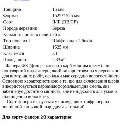
Товщина
15 мм
Формат
1525*1525 мм
Cорт
II/III (BB/CP)
Порода деревини
Береза
Кількість листів в палеті
26 л.
Тип поверхні
Шліфована з 2 боків
Ширина
1525 мм
Клас емісії
E1
Площа листа
2,33м²
Фанера ФК (фанера клеєна з карбамідним клеєм) - це
популярний вид фанери, який використовується переважно
для внутрішніх робіт, оскільки має середню вологостійкість.
Основною характеристикою є те, що для склеювання шарів
використовується карбамідоформальдегідна смола, яка
забезпечує достатню міцність, але не підходить для умов із
підвищеною вологістю.
Сорт фанери вказується у вигляді двох цифр: перша -
зовнішній лицьовий шар, друга - тильний.
Для сорту фанери 2/3 характерно: