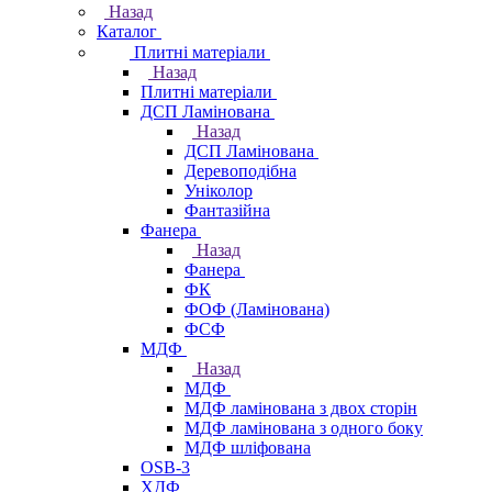
Назад
Каталог
Плитні матеріали
Назад
Плитні матеріали
ДСП Ламінована
Назад
ДСП Ламінована
Деревоподібна
Уніколор
Фантазійна
Фанера
Назад
Фанера
ФК
ФОФ (Ламінована)
ФСФ
МДФ
Назад
МДФ
МДФ ламінована з двох сторін
МДФ ламінована з одного боку
МДФ шліфована
OSB-3
ХДФ