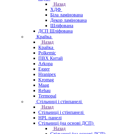
Назад
ХДФ
Біла ламінована
Декор ламінована
Шліфована
ДСП Шліфована
Крайка
Назад
Крайка
Polkemic
ПВХ Китай
Arkopa
Egger
Hranipex
Kromag
Maag
Rehau
Termopal
Стільниці і стінпанелі
Назад
Стільниці і стінпанелі
HPL панелі
Стільниці (на основі ДСП)
Назад
Стільниці (на основі ДСП)