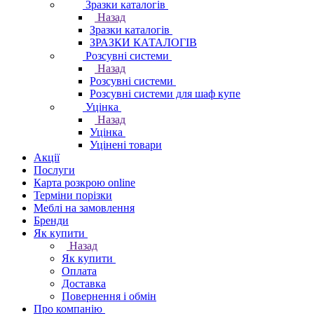
Зразки каталогів
Назад
Зразки каталогів
ЗРАЗКИ КАТАЛОГІВ
Розсувні системи
Назад
Розсувні системи
Розсувні системи для шаф купе
Уцінка
Назад
Уцінка
Уцінені товари
Акції
Послуги
Карта розкрою online
Терміни порізки
Меблі на замовлення
Бренди
Як купити
Назад
Як купити
Оплата
Доставка
Повернення і обмін
Про компанію