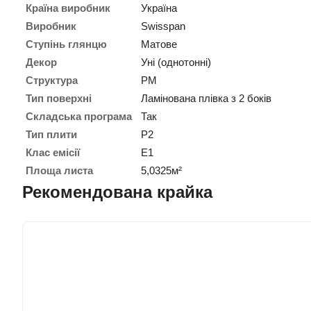
Країна виробник
Україна
Виробник
Swisspan
Ступінь глянцю
Матове
Декор
Уні (однотонні)
Структура
PM
Тип поверхні
Ламінована плівка з 2 боків
Складська програма
Так
Тип плити
P2
Клас емісії
E1
Площа листа
5,0325м²
Рекомендована крайка