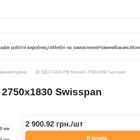
рафік роботи виробництв
Меблі на замовлення
Новини
Вакансії
Кон
Деревоподібна
18 ЛДСП 0434 PM Моноліт 2750х1830 Swisspan
 2750х1830 Swisspan
2 900.92 грн./
шт
8 мм
В кошик
0 мм