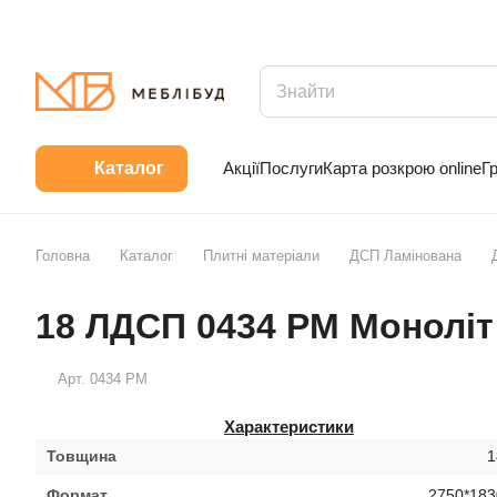
Акції
Послуги
Карта розкрою online
Г
Каталог
Головна
Каталог
Плитні матеріали
ДСП Ламінована
18 ЛДСП 0434 PM Моноліт
Арт.
0434 PM
Характеристики
Товщина
1
Формат
2750*183