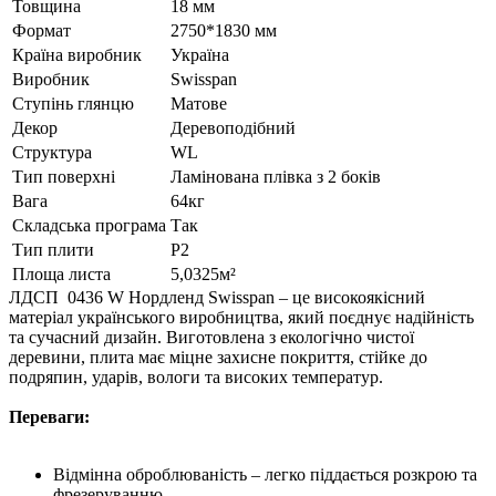
Товщина
18 мм
Формат
2750*1830 мм
Країна виробник
Україна
Виробник
Swisspan
Ступінь глянцю
Матове
Декор
Деревоподібний
Структура
WL
Тип поверхні
Ламінована плівка з 2 боків
Вага
64кг
Складська програма
Так
Тип плити
P2
Площа листа
5,0325м²
ЛДСП 0436 W Нордленд Swisspan – це високоякісний
матеріал українського виробництва, який поєднує надійність
та сучасний дизайн. Виготовлена з екологічно чистої
деревини, плита має міцне захисне покриття, стійке до
подряпин, ударів, вологи та високих температур.
Переваги:
Відмінна оброблюваність – легко піддається розкрою та
фрезеруванню.