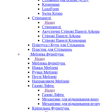
Kronospan
LuxeForm
Swiss Krono
Стінпанелі
Назад
Стінпанелі
Акустичні Стінові Панелі Аrkopa
Стінові Панелі Arkopa
Стінові Панелі Kronospan
Плінтуса і Кути для Стільниць
Пластик для Стільниць
Меблева фурнітура
Назад
Меблева фурнітура
Ніжки Меблеві
Ручки Меблеві
Петлі Меблеві
Направляючі Меблеві
Газові Ліфти
Назад
Газові Ліфти
Механізми для відкривання вниз
Механізми для відкривання вгору
Кріпильна Фурнітура