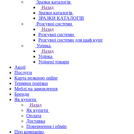
Зразки каталогів
Назад
Зразки каталогів
ЗРАЗКИ КАТАЛОГІВ
Розсувні системи
Назад
Розсувні системи
Розсувні системи для шаф купе
Уцінка
Назад
Уцінка
Уцінені товари
Акції
Послуги
Карта розкрою online
Терміни порізки
Меблі на замовлення
Бренди
Як купити
Назад
Як купити
Оплата
Доставка
Повернення і обмін
Про компанію