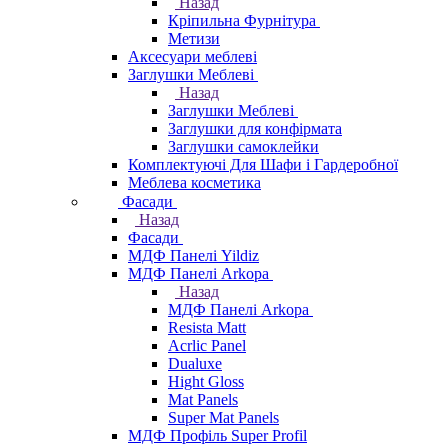
Назад
Кріпильна Фурнітура
Метизи
Аксесуари меблеві
Заглушки Меблеві
Назад
Заглушки Меблеві
Заглушки для конфірмата
Заглушки самоклейки
Комплектуючі Для Шафи і Гардеробної
Меблева косметика
Фасади
Назад
Фасади
МДФ Панелі Yildiz
МДФ Панелі Arkopa
Назад
МДФ Панелі Arkopa
Resista Matt
Acrlic Panel
Dualuxe
Hight Gloss
Mat Panels
Super Mat Panels
МДФ Профіль Super Profil