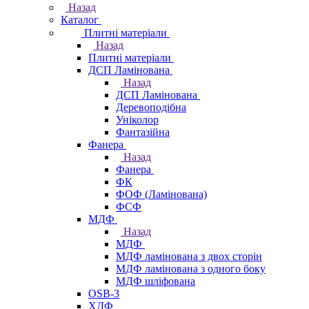
Назад
Каталог
Плитні матеріали
Назад
Плитні матеріали
ДСП Ламінована
Назад
ДСП Ламінована
Деревоподібна
Уніколор
Фантазійна
Фанера
Назад
Фанера
ФК
ФОФ (Ламінована)
ФСФ
МДФ
Назад
МДФ
МДФ ламінована з двох сторін
МДФ ламінована з одного боку
МДФ шліфована
OSB-3
ХДФ