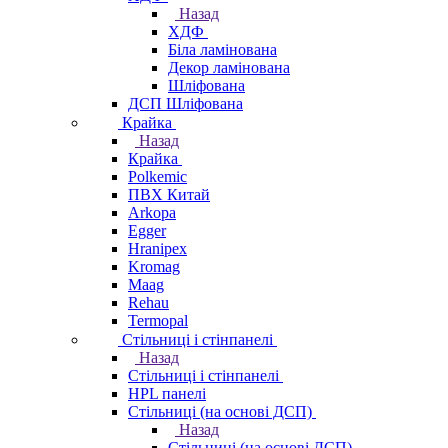
Назад
ХДФ
Біла ламінована
Декор ламінована
Шліфована
ДСП Шліфована
Крайка
Назад
Крайка
Polkemic
ПВХ Китай
Arkopa
Egger
Hranipex
Kromag
Maag
Rehau
Termopal
Стільниці і стінпанелі
Назад
Стільниці і стінпанелі
HPL панелі
Стільниці (на основі ДСП)
Назад
Стільниці (на основі ДСП)