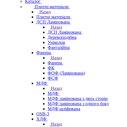
Каталог
Плитні матеріали
Назад
Плитні матеріали
ДСП Ламінована
Назад
ДСП Ламінована
Деревоподібна
Уніколор
Фантазійна
Фанера
Назад
Фанера
ФК
ФОФ (Ламінована)
ФСФ
МДФ
Назад
МДФ
МДФ ламінована з двох сторін
МДФ ламінована з одного боку
МДФ шліфована
OSB-3
ХДФ
Назад