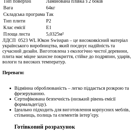
Тип поверхні
Ламінована плівка з 2 боків
Вага
64кг
Складська програма
Так
Тип плити
P2
Клас емісії
E1
Площа листа
5,0325м²
ЛДСП 0523 WL Юкон Swisspan – це високоякісний матеріал
українського виробництва, який поєднує надійність та
сучасний дизайн. Виготовлена з екологічно чистої деревини,
плита має міцне захисне покриття, стійке до подряпин, ударів,
вологи та високих температур.
Переваги:
Відмінна оброблюваність – легко піддається розкрою та
фрезеруванню.
Сертифікована безпечність (низький рівень емісії
формальдегіду).
Ідеально підходить для виготовлення корпусних меблів,
стільниць, полиць та елементів інтер’єру.
Готівковий розрахунок