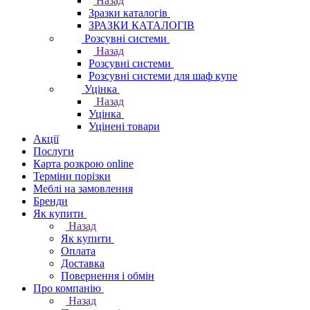
Назад
Зразки каталогів
ЗРАЗКИ КАТАЛОГІВ
Розсувні системи
Назад
Розсувні системи
Розсувні системи для шаф купе
Уцінка
Назад
Уцінка
Уцінені товари
Акції
Послуги
Карта розкрою online
Терміни порізки
Меблі на замовлення
Бренди
Як купити
Назад
Як купити
Оплата
Доставка
Повернення і обмін
Про компанію
Назад