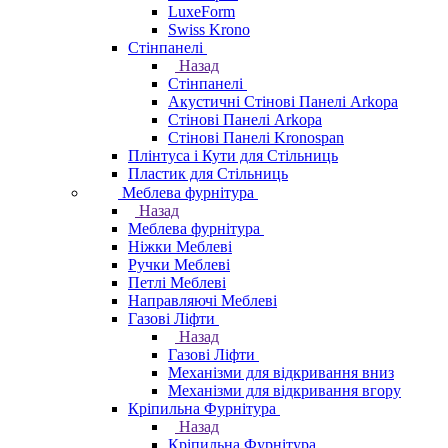
LuxeForm
Swiss Krono
Стінпанелі
Назад
Стінпанелі
Акустичні Стінові Панелі Аrkopa
Стінові Панелі Arkopa
Стінові Панелі Kronospan
Плінтуса і Кути для Стільниць
Пластик для Стільниць
Меблева фурнітура
Назад
Меблева фурнітура
Ніжки Меблеві
Ручки Меблеві
Петлі Меблеві
Направляючі Меблеві
Газові Ліфти
Назад
Газові Ліфти
Механізми для відкривання вниз
Механізми для відкривання вгору
Кріпильна Фурнітура
Назад
Кріпильна Фурнітура