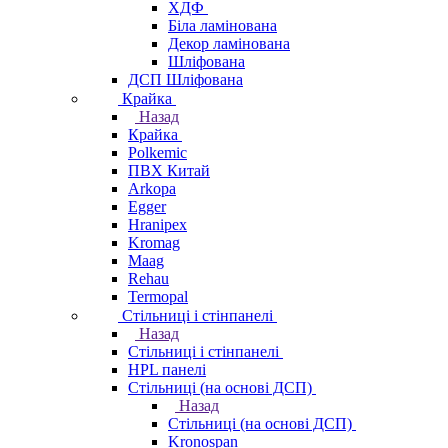
ХДФ
Біла ламінована
Декор ламінована
Шліфована
ДСП Шліфована
Крайка
Назад
Крайка
Polkemic
ПВХ Китай
Arkopa
Egger
Hranipex
Kromag
Maag
Rehau
Termopal
Стільниці і стінпанелі
Назад
Стільниці і стінпанелі
HPL панелі
Стільниці (на основі ДСП)
Назад
Стільниці (на основі ДСП)
Kronospan