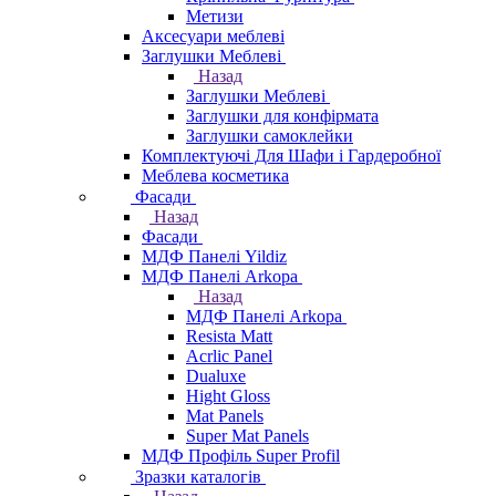
Метизи
Аксесуари меблеві
Заглушки Меблеві
Назад
Заглушки Меблеві
Заглушки для конфірмата
Заглушки самоклейки
Комплектуючі Для Шафи і Гардеробної
Меблева косметика
Фасади
Назад
Фасади
МДФ Панелі Yildiz
МДФ Панелі Arkopa
Назад
МДФ Панелі Arkopa
Resista Matt
Acrlic Panel
Dualuxe
Hight Gloss
Mat Panels
Super Mat Panels
МДФ Профіль Super Profil
Зразки каталогів