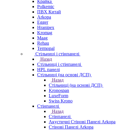
Крайка
Polkemic
ПВХ Китай
Arkopa
Egger
Hranipex
Kromag
Maag
Rehau
Termopal
Стільниці і стінпанелі
Назад
Стільниці і стінпанелі
HPL панелі
Стільниці (на основі ДСП)
Назад
Стільниці (на основі ДСП)
Kronospan
LuxeForm
Swiss Krono
Стінпанелі
Назад
Стінпанелі
Акустичні Стінові Панелі Аrkopa
Стінові Панелі Arkopa