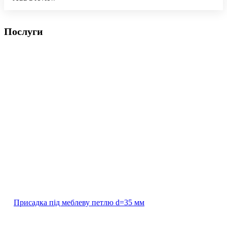
Послуги
Присадка під меблеву петлю d=35 мм