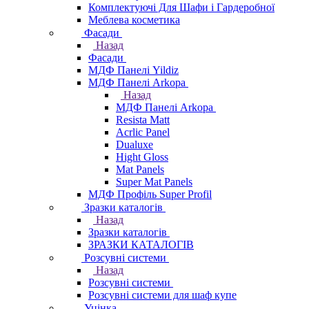
Комплектуючі Для Шафи і Гардеробної
Меблева косметика
Фасади
Назад
Фасади
МДФ Панелі Yildiz
МДФ Панелі Arkopa
Назад
МДФ Панелі Arkopa
Resista Matt
Acrlic Panel
Dualuxe
Hight Gloss
Mat Panels
Super Mat Panels
МДФ Профіль Super Profil
Зразки каталогів
Назад
Зразки каталогів
ЗРАЗКИ КАТАЛОГІВ
Розсувні системи
Назад
Розсувні системи
Розсувні системи для шаф купе
Уцінка