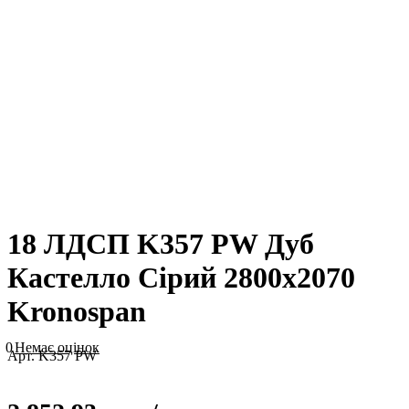
18 ЛДСП K357 PW Дуб
Кастелло Сірий 2800х2070
Kronospan
0
Немає оцінок
Арт.
K357 PW