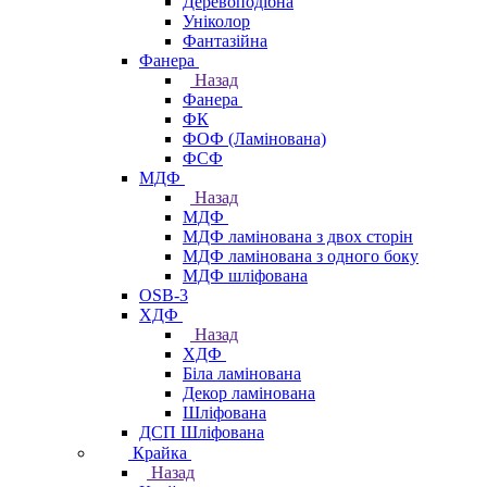
Деревоподібна
Уніколор
Фантазійна
Фанера
Назад
Фанера
ФК
ФОФ (Ламінована)
ФСФ
МДФ
Назад
МДФ
МДФ ламінована з двох сторін
МДФ ламінована з одного боку
МДФ шліфована
OSB-3
ХДФ
Назад
ХДФ
Біла ламінована
Декор ламінована
Шліфована
ДСП Шліфована
Крайка
Назад