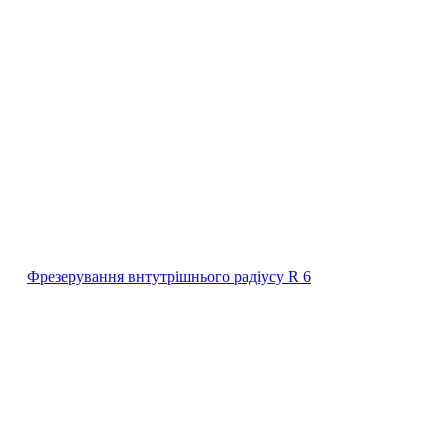
Фрезерування внтутрішнього радіусу R 6