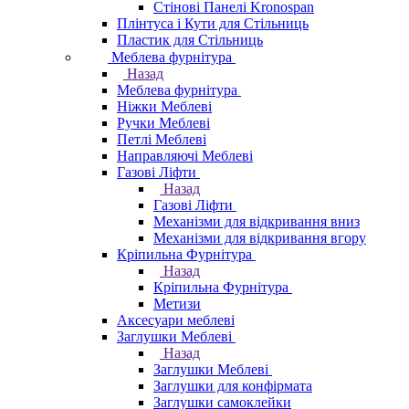
Стінові Панелі Kronospan
Плінтуса і Кути для Стільниць
Пластик для Стільниць
Меблева фурнітура
Назад
Меблева фурнітура
Ніжки Меблеві
Ручки Меблеві
Петлі Меблеві
Направляючі Меблеві
Газові Ліфти
Назад
Газові Ліфти
Механізми для відкривання вниз
Механізми для відкривання вгору
Кріпильна Фурнітура
Назад
Кріпильна Фурнітура
Метизи
Аксесуари меблеві
Заглушки Меблеві
Назад
Заглушки Меблеві
Заглушки для конфірмата
Заглушки самоклейки