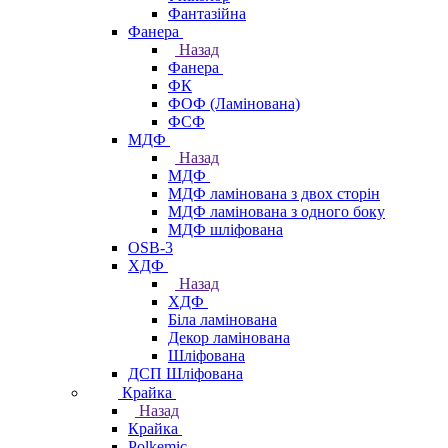
Фантазійна
Фанера
Назад
Фанера
ФК
ФОФ (Ламінована)
ФСФ
МДФ
Назад
МДФ
МДФ ламінована з двох сторін
МДФ ламінована з одного боку
МДФ шліфована
OSB-3
ХДФ
Назад
ХДФ
Біла ламінована
Декор ламінована
Шліфована
ДСП Шліфована
Крайка
Назад
Крайка
Polkemic