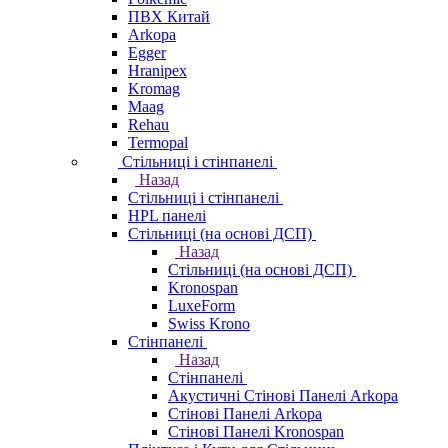
ПВХ Китай
Arkopa
Egger
Hranipex
Kromag
Maag
Rehau
Termopal
Стільниці і стінпанелі
Назад
Стільниці і стінпанелі
HPL панелі
Стільниці (на основі ДСП)
Назад
Стільниці (на основі ДСП)
Kronospan
LuxeForm
Swiss Krono
Стінпанелі
Назад
Стінпанелі
Акустичні Стінові Панелі Аrkopa
Стінові Панелі Arkopa
Стінові Панелі Kronospan