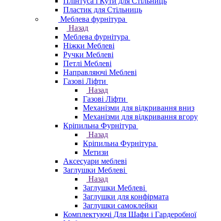
Плінтуса і Кути для Стільниць
Пластик для Стільниць
Меблева фурнітура
Назад
Меблева фурнітура
Ніжки Меблеві
Ручки Меблеві
Петлі Меблеві
Направляючі Меблеві
Газові Ліфти
Назад
Газові Ліфти
Механізми для відкривання вниз
Механізми для відкривання вгору
Кріпильна Фурнітура
Назад
Кріпильна Фурнітура
Метизи
Аксесуари меблеві
Заглушки Меблеві
Назад
Заглушки Меблеві
Заглушки для конфірмата
Заглушки самоклейки
Комплектуючі Для Шафи і Гардеробної