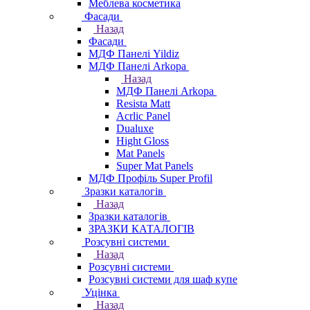
Меблева косметика
Фасади
Назад
Фасади
МДФ Панелі Yildiz
МДФ Панелі Arkopa
Назад
МДФ Панелі Arkopa
Resista Matt
Acrlic Panel
Dualuxe
Hight Gloss
Mat Panels
Super Mat Panels
МДФ Профіль Super Profil
Зразки каталогів
Назад
Зразки каталогів
ЗРАЗКИ КАТАЛОГІВ
Розсувні системи
Назад
Розсувні системи
Розсувні системи для шаф купе
Уцінка
Назад