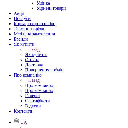
Уцінка
Уцінені товари
Акції
Послуги
Карта розкрою online
Терміни порізки
Меблі на замовлення
Бренди
Як купити
Назад
Як купити
Оплата
Доставка
Повернення і обмін
Про компанію
Назад
Про компанію
Про компанію
Галерея
Сертифікати
Відгуки
Контакти
UA