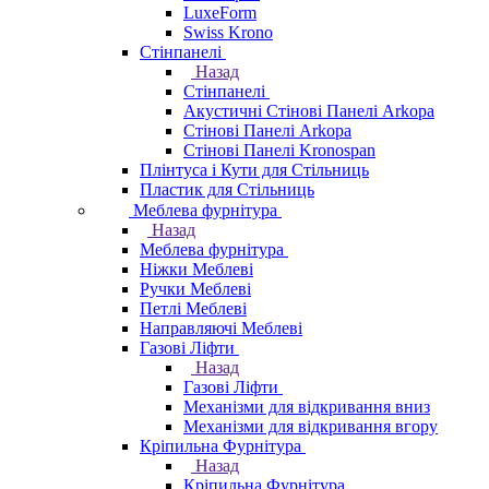
LuxeForm
Swiss Krono
Стінпанелі
Назад
Стінпанелі
Акустичні Стінові Панелі Аrkopa
Стінові Панелі Arkopa
Стінові Панелі Kronospan
Плінтуса і Кути для Стільниць
Пластик для Стільниць
Меблева фурнітура
Назад
Меблева фурнітура
Ніжки Меблеві
Ручки Меблеві
Петлі Меблеві
Направляючі Меблеві
Газові Ліфти
Назад
Газові Ліфти
Механізми для відкривання вниз
Механізми для відкривання вгору
Кріпильна Фурнітура
Назад
Кріпильна Фурнітура