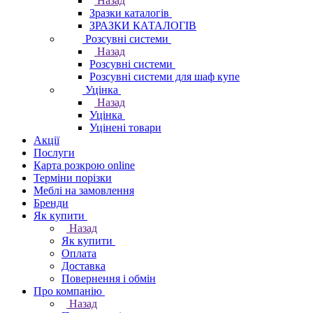
Назад
Зразки каталогів
ЗРАЗКИ КАТАЛОГІВ
Розсувні системи
Назад
Розсувні системи
Розсувні системи для шаф купе
Уцінка
Назад
Уцінка
Уцінені товари
Акції
Послуги
Карта розкрою online
Терміни порізки
Меблі на замовлення
Бренди
Як купити
Назад
Як купити
Оплата
Доставка
Повернення і обмін
Про компанію
Назад