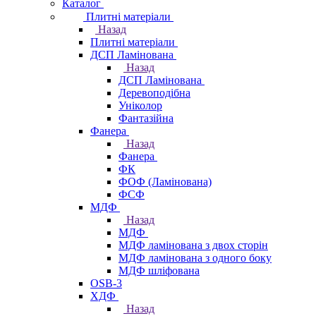
Каталог
Плитні матеріали
Назад
Плитні матеріали
ДСП Ламінована
Назад
ДСП Ламінована
Деревоподібна
Уніколор
Фантазійна
Фанера
Назад
Фанера
ФК
ФОФ (Ламінована)
ФСФ
МДФ
Назад
МДФ
МДФ ламінована з двох сторін
МДФ ламінована з одного боку
МДФ шліфована
OSB-3
ХДФ
Назад