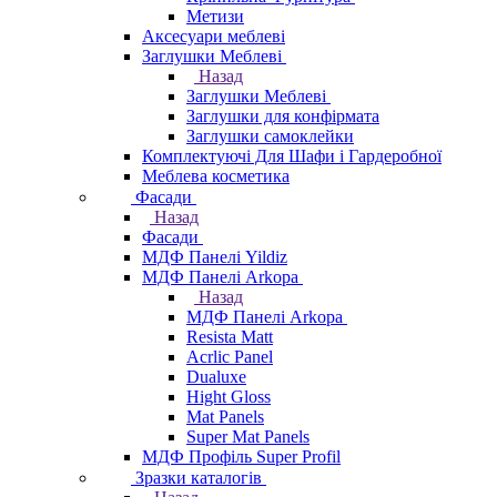
Метизи
Аксесуари меблеві
Заглушки Меблеві
Назад
Заглушки Меблеві
Заглушки для конфірмата
Заглушки самоклейки
Комплектуючі Для Шафи і Гардеробної
Меблева косметика
Фасади
Назад
Фасади
МДФ Панелі Yildiz
МДФ Панелі Arkopa
Назад
МДФ Панелі Arkopa
Resista Matt
Acrlic Panel
Dualuxe
Hight Gloss
Mat Panels
Super Mat Panels
МДФ Профіль Super Profil
Зразки каталогів