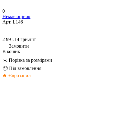
0
Немає оцінок
Арт.
L146
2 991.14 грн./
шт
Замовити
В кошик
✂️ Порізка за розмірами
📦 Під замовлення
🔥 Єврозапил