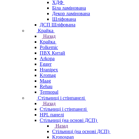
ХДФ
Біла ламінована
Декор ламінована
Шліфована
ДСП Шліфована
Крайка
Назад
Крайка
Polkemic
ПВХ Китай
Arkopa
Egger
Hranipex
Kromag
Maag
Rehau
Termopal
Стільниці і стінпанелі
Назад
Стільниці і стінпанелі
HPL панелі
Стільниці (на основі ДСП)
Назад
Стільниці (на основі ДСП)
Kronospan