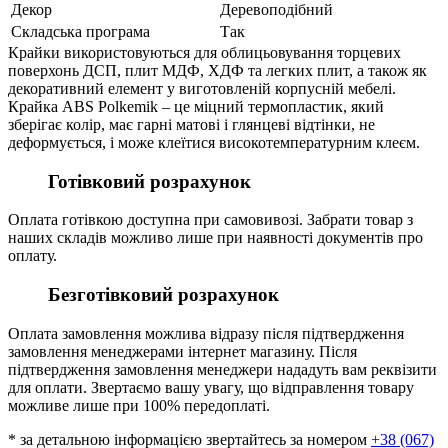
Декор
Деревоподібний
Складська програма
Так
Крайки використовуються для облицьовування торцевих
поверхонь ДСП, плит МДФ, ХДФ та легких плит, а також як
декоративний елемент у виготовленій корпусній мебелі.
Крайка ABS Polkemik – це міцний термопластик, який
зберігає колір, має гарні матові і глянцеві відтінки, не
деформується, і може клеїтися високотемпературним клеєм.
Готівковий розрахунок
Оплата готівкою доступна при самовивозі. Забрати товар з
наших складів можливо лише при наявності документів про
оплату.
Безготівковий розрахунок
Оплата замовлення можлива відразу після підтвердження
замовлення менеджерами інтернет магазину. Після
підтвердження замовлення менеджери нададуть вам реквізити
для оплати. Звертаємо вашу увагу, що відправлення товару
можливе лише при 100% передоплаті.
* за детальною інформацією звертайтесь за номером
+38 (067)