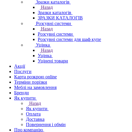
Зразки каталогів
Назад
Зразки каталогів
ЗРАЗКИ КАТАЛОГІВ
Розсувні системи
Назад
Розсувні системи
Розсувні системи для шаф купе
Уцінка
Назад
Уцінка
Уцінені товари
Акції
Послуги
Карта розкрою online
Терміни порізки
Меблі на замовлення
Бренди
Як купити
Назад
Як купити
Оплата
Доставка
Повернення і обмін
Про компанію