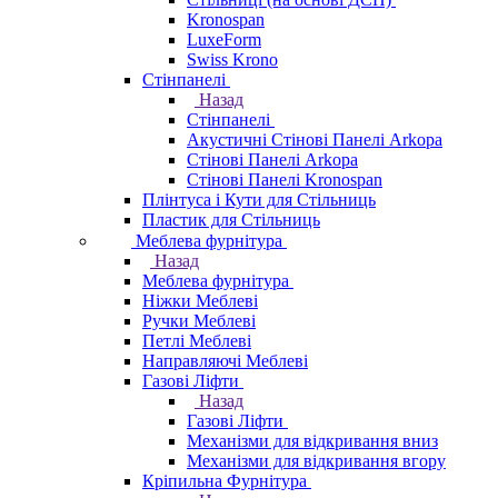
Kronospan
LuxeForm
Swiss Krono
Стінпанелі
Назад
Стінпанелі
Акустичні Стінові Панелі Аrkopa
Стінові Панелі Arkopa
Стінові Панелі Kronospan
Плінтуса і Кути для Стільниць
Пластик для Стільниць
Меблева фурнітура
Назад
Меблева фурнітура
Ніжки Меблеві
Ручки Меблеві
Петлі Меблеві
Направляючі Меблеві
Газові Ліфти
Назад
Газові Ліфти
Механізми для відкривання вниз
Механізми для відкривання вгору
Кріпильна Фурнітура