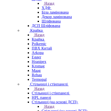
Назад
ХДФ
Біла ламінована
Декор ламінована
Шліфована
ДСП Шліфована
Крайка
Назад
Крайка
Polkemic
ПВХ Китай
Arkopa
Egger
Hranipex
Kromag
Maag
Rehau
Termopal
Стільниці і стінпанелі
Назад
Стільниці і стінпанелі
HPL панелі
Стільниці (на основі ДСП)
Назад
Стільниці (на основі ДСП)