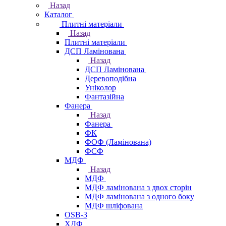
Назад
Каталог
Плитні матеріали
Назад
Плитні матеріали
ДСП Ламінована
Назад
ДСП Ламінована
Деревоподібна
Уніколор
Фантазійна
Фанера
Назад
Фанера
ФК
ФОФ (Ламінована)
ФСФ
МДФ
Назад
МДФ
МДФ ламінована з двох сторін
МДФ ламінована з одного боку
МДФ шліфована
OSB-3
ХДФ