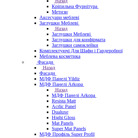
Назад
Кріпильна Фурнітура
Метизи
Аксесуари меблеві
Заглушки Меблеві
Назад
Заглушки Меблеві
Заглушки для конфірмата
Заглушки самоклейки
Комплектуючі Для Шафи і Гардеробної
Меблева косметика
Фасади
Назад
Фасади
МДФ Панелі Yildiz
МДФ Панелі Arkopa
Назад
МДФ Панелі Arkopa
Resista Matt
Acrlic Panel
Dualuxe
Hight Gloss
Mat Panels
Super Mat Panels
МДФ Профіль Super Profil