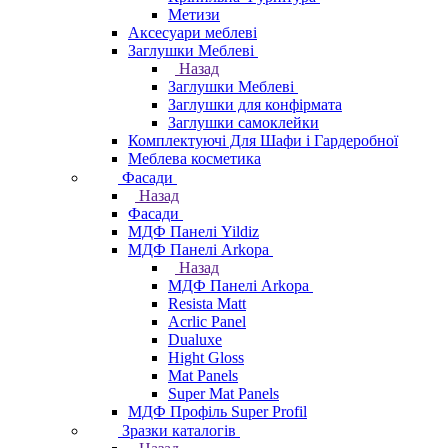
Метизи
Аксесуари меблеві
Заглушки Меблеві
Назад
Заглушки Меблеві
Заглушки для конфірмата
Заглушки самоклейки
Комплектуючі Для Шафи і Гардеробної
Меблева косметика
Фасади
Назад
Фасади
МДФ Панелі Yildiz
МДФ Панелі Arkopa
Назад
МДФ Панелі Arkopa
Resista Matt
Acrlic Panel
Dualuxe
Hight Gloss
Mat Panels
Super Mat Panels
МДФ Профіль Super Profil
Зразки каталогів