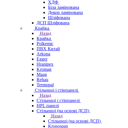
ХДФ
Біла ламінована
Декор ламінована
Шліфована
ДСП Шліфована
Крайка
Назад
Крайка
Polkemic
ПВХ Китай
Arkopa
Egger
Hranipex
Kromag
Maag
Rehau
Termopal
Стільниці і стінпанелі
Назад
Стільниці і стінпанелі
HPL панелі
Стільниці (на основі ДСП)
Назад
Стільниці (на основі ДСП)
Kronospan