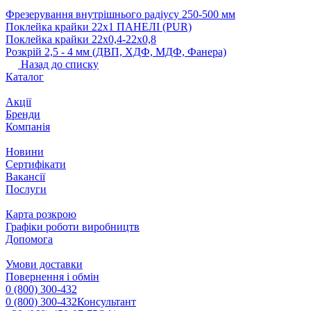
Фрезерування внутрішнього радіусу 250-500 мм
Поклейка крайки 22х1 ПАНЕЛІ (PUR)
Поклейка крайки 22х0,4-22х0,8
Розкрій 2,5 ‐ 4 мм (ДВП, ХДФ, МДФ, Фанера)
Назад до списку
Каталог
Акції
Бренди
Компанія
Новини
Сертифікати
Вакансії
Послуги
Карта розкрою
Графіки роботи виробництв
Допомога
Умови доставки
Повернення і обмін
0 (800) 300-432
0 (800) 300-432
Консультант