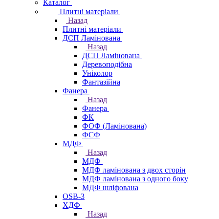
Каталог
Плитні матеріали
Назад
Плитні матеріали
ДСП Ламінована
Назад
ДСП Ламінована
Деревоподібна
Уніколор
Фантазійна
Фанера
Назад
Фанера
ФК
ФОФ (Ламінована)
ФСФ
МДФ
Назад
МДФ
МДФ ламінована з двох сторін
МДФ ламінована з одного боку
МДФ шліфована
OSB-3
ХДФ
Назад