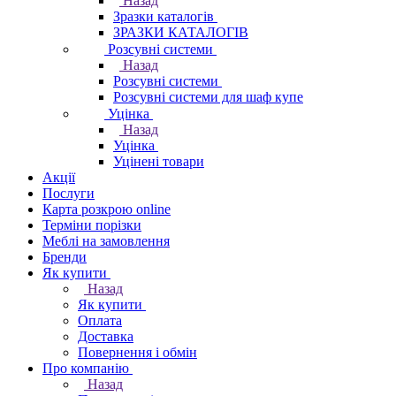
Назад
Зразки каталогів
ЗРАЗКИ КАТАЛОГІВ
Розсувні системи
Назад
Розсувні системи
Розсувні системи для шаф купе
Уцінка
Назад
Уцінка
Уцінені товари
Акції
Послуги
Карта розкрою online
Терміни порізки
Меблі на замовлення
Бренди
Як купити
Назад
Як купити
Оплата
Доставка
Повернення і обмін
Про компанію
Назад