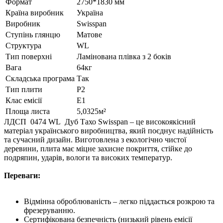
Формат
2750*1830 мм
Країна виробник
Україна
Виробник
Swisspan
Ступінь глянцю
Матове
Структура
WL
Тип поверхні
Ламінована плівка з 2 боків
Вага
64кг
Складська програма
Так
Тип плити
P2
Клас емісії
E1
Площа листа
5,0325м²
ЛДСП 0474 WL Дуб Тахо Swisspan – це високоякісний
матеріал українського виробництва, який поєднує надійність
та сучасний дизайн. Виготовлена з екологічно чистої
деревини, плита має міцне захисне покриття, стійке до
подряпин, ударів, вологи та високих температур.
Переваги:
Відмінна оброблюваність – легко піддається розкрою та
фрезеруванню.
Сертифікована безпечність (низький рівень емісії