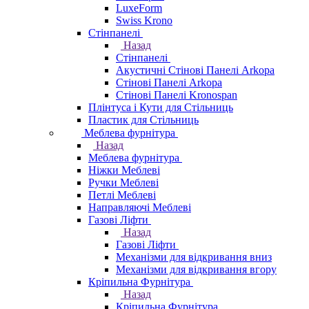
LuxeForm
Swiss Krono
Стінпанелі
Назад
Стінпанелі
Акустичні Стінові Панелі Аrkopa
Стінові Панелі Arkopa
Стінові Панелі Kronospan
Плінтуса і Кути для Стільниць
Пластик для Стільниць
Меблева фурнітура
Назад
Меблева фурнітура
Ніжки Меблеві
Ручки Меблеві
Петлі Меблеві
Направляючі Меблеві
Газові Ліфти
Назад
Газові Ліфти
Механізми для відкривання вниз
Механізми для відкривання вгору
Кріпильна Фурнітура
Назад
Кріпильна Фурнітура