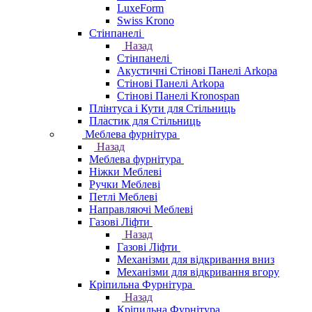
LuxeForm
Swiss Krono
Стінпанелі
Назад
Стінпанелі
Акустичні Стінові Панелі Аrkopa
Стінові Панелі Arkopa
Стінові Панелі Kronospan
Плінтуса і Кути для Стільниць
Пластик для Стільниць
Меблева фурнітура
Назад
Меблева фурнітура
Ніжки Меблеві
Ручки Меблеві
Петлі Меблеві
Направляючі Меблеві
Газові Ліфти
Назад
Газові Ліфти
Механізми для відкривання вниз
Механізми для відкривання вгору
Кріпильна Фурнітура
Назад
Кріпильна Фурнітура