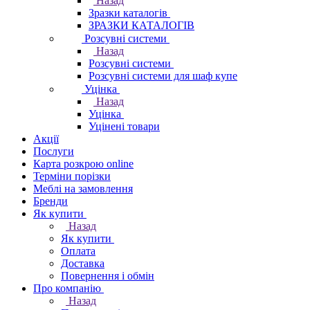
Назад
Зразки каталогів
ЗРАЗКИ КАТАЛОГІВ
Розсувні системи
Назад
Розсувні системи
Розсувні системи для шаф купе
Уцінка
Назад
Уцінка
Уцінені товари
Акції
Послуги
Карта розкрою online
Терміни порізки
Меблі на замовлення
Бренди
Як купити
Назад
Як купити
Оплата
Доставка
Повернення і обмін
Про компанію
Назад