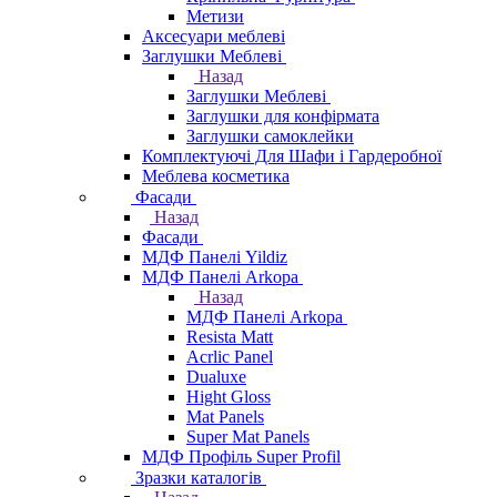
Метизи
Аксесуари меблеві
Заглушки Меблеві
Назад
Заглушки Меблеві
Заглушки для конфірмата
Заглушки самоклейки
Комплектуючі Для Шафи і Гардеробної
Меблева косметика
Фасади
Назад
Фасади
МДФ Панелі Yildiz
МДФ Панелі Arkopa
Назад
МДФ Панелі Arkopa
Resista Matt
Acrlic Panel
Dualuxe
Hight Gloss
Mat Panels
Super Mat Panels
МДФ Профіль Super Profil
Зразки каталогів