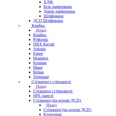
ХДФ
Біла ламінована
Декор ламінована
Шліфована
ДСП Шліфована
Крайка
Назад
Крайка
Polkemic
ПВХ Китай
Arkopa
Egger
Hranipex
Kromag
Maag
Rehau
Termopal
Стільниці і стінпанелі
Назад
Стільниці і стінпанелі
HPL панелі
Стільниці (на основі ДСП)
Назад
Стільниці (на основі ДСП)
Kronospan