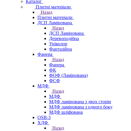
Каталог
Плитні матеріали
Назад
Плитні матеріали
ДСП Ламінована
Назад
ДСП Ламінована
Деревоподібна
Уніколор
Фантазійна
Фанера
Назад
Фанера
ФК
ФОФ (Ламінована)
ФСФ
МДФ
Назад
МДФ
МДФ ламінована з двох сторін
МДФ ламінована з одного боку
МДФ шліфована
OSB-3
ХДФ
Назад