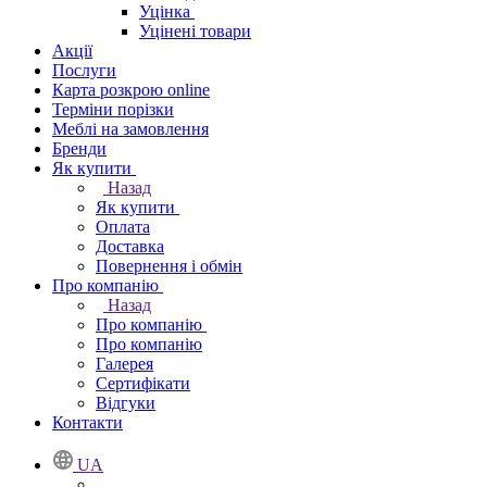
Уцінка
Уцінені товари
Акції
Послуги
Карта розкрою online
Терміни порізки
Меблі на замовлення
Бренди
Як купити
Назад
Як купити
Оплата
Доставка
Повернення і обмін
Про компанію
Назад
Про компанію
Про компанію
Галерея
Сертифікати
Відгуки
Контакти
UA