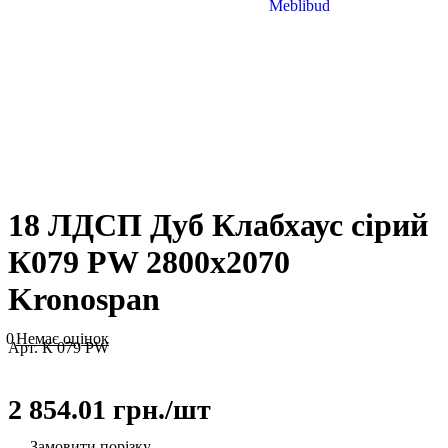
18 ЛДСП Дуб Клабхаус сірий
К079 PW 2800х2070
Kronospan
0
Немає оцінок
Арт.
К 079 PW
2 854.01 грн./
шт
Замовити порізку