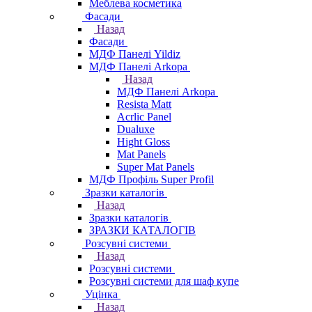
Меблева косметика
Фасади
Назад
Фасади
МДФ Панелі Yildiz
МДФ Панелі Arkopa
Назад
МДФ Панелі Arkopa
Resista Matt
Acrlic Panel
Dualuxe
Hight Gloss
Mat Panels
Super Mat Panels
МДФ Профіль Super Profil
Зразки каталогів
Назад
Зразки каталогів
ЗРАЗКИ КАТАЛОГІВ
Розсувні системи
Назад
Розсувні системи
Розсувні системи для шаф купе
Уцінка
Назад