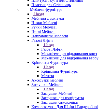
Плінтуса і Кути для Стільниць
Пластик для Стільниць
Меблева фурнітура
Назад
Меблева фурнітура
Ніжки Меблеві
Ручки Меблеві
Петлі Меблеві
Направляючі Меблеві
Газові Ліфти
Назад
Газові Ліфти
Механізми для відкривання вниз
Механізми для відкривання вгору
Кріпильна Фурнітура
Назад
Кріпильна Фурнітура
Метизи
Аксесуари меблеві
Заглушки Меблеві
Назад
Заглушки Меблеві
Заглушки для конфірмата
Заглушки самоклейки
Комплектуючі Для Шафи і Гардеробної