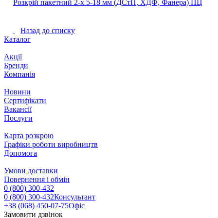
Розкрій пакетний 2‐х 5‐18 мм (ДСтП, ХДФ, Фанера) ПЦ
Назад до списку
Каталог
Акції
Бренди
Компанія
Новини
Сертифікати
Вакансії
Послуги
Карта розкрою
Графіки роботи виробництв
Допомога
Умови доставки
Повернення і обмін
0 (800) 300-432
0 (800) 300-432
Консультант
+38 (068) 450-07-75
Офіс
Замовити дзвінок