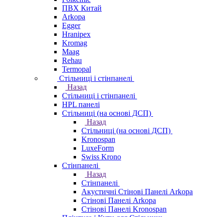
ПВХ Китай
Arkopa
Egger
Hranipex
Kromag
Maag
Rehau
Termopal
Стільниці і стінпанелі
Назад
Стільниці і стінпанелі
HPL панелі
Стільниці (на основі ДСП)
Назад
Стільниці (на основі ДСП)
Kronospan
LuxeForm
Swiss Krono
Стінпанелі
Назад
Стінпанелі
Акустичні Стінові Панелі Аrkopa
Стінові Панелі Arkopa
Стінові Панелі Kronospan