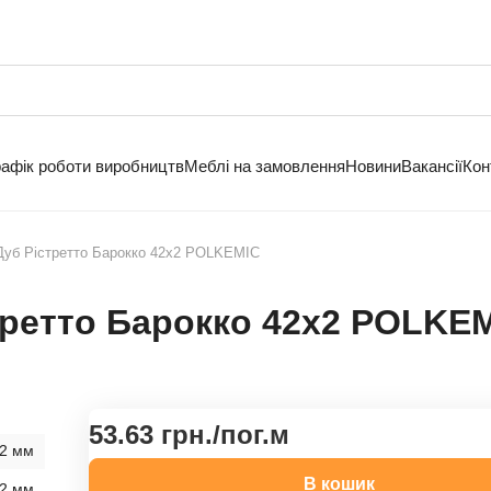
рафік роботи виробництв
Меблі на замовлення
Новини
Вакансії
Кон
Дуб Рістретто Барокко 42х2 POLKEMIC
третто Барокко 42х2 POLKE
53.63 грн./
пог.м
2 мм
В кошик
2 мм