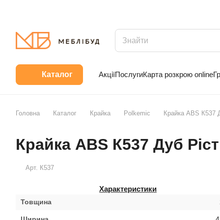
Акції
Послуги
Карта розкрою online
Г
Каталог
Головна
Каталог
Крайка
Polkemic
Крайка ABS К537 
Крайка ABS К537 Дуб Ріс
Арт.
К537
Характеристики
Товщина
Ширина
4