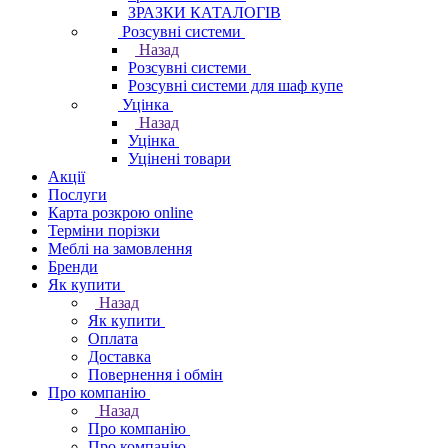
ЗРАЗКИ КАТАЛОГІВ
Розсувні системи
Назад
Розсувні системи
Розсувні системи для шаф купе
Уцінка
Назад
Уцінка
Уцінені товари
Акції
Послуги
Карта розкрою online
Терміни порізки
Меблі на замовлення
Бренди
Як купити
Назад
Як купити
Оплата
Доставка
Повернення і обмін
Про компанію
Назад
Про компанію
Про компанію