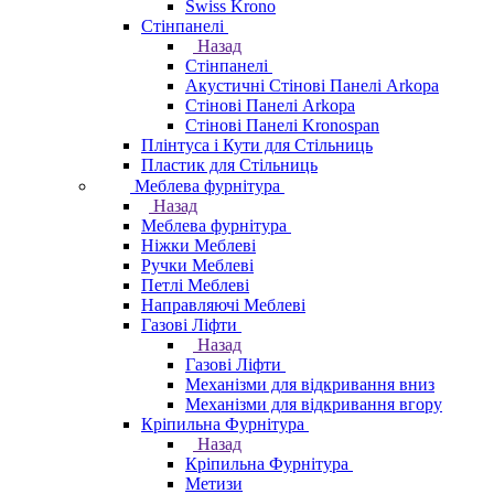
Swiss Krono
Стінпанелі
Назад
Стінпанелі
Акустичні Стінові Панелі Аrkopa
Стінові Панелі Arkopa
Стінові Панелі Kronospan
Плінтуса і Кути для Стільниць
Пластик для Стільниць
Меблева фурнітура
Назад
Меблева фурнітура
Ніжки Меблеві
Ручки Меблеві
Петлі Меблеві
Направляючі Меблеві
Газові Ліфти
Назад
Газові Ліфти
Механізми для відкривання вниз
Механізми для відкривання вгору
Кріпильна Фурнітура
Назад
Кріпильна Фурнітура
Метизи