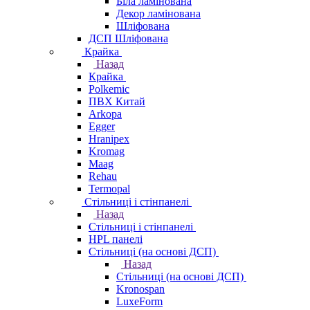
Біла ламінована
Декор ламінована
Шліфована
ДСП Шліфована
Крайка
Назад
Крайка
Polkemic
ПВХ Китай
Arkopa
Egger
Hranipex
Kromag
Maag
Rehau
Termopal
Стільниці і стінпанелі
Назад
Стільниці і стінпанелі
HPL панелі
Стільниці (на основі ДСП)
Назад
Стільниці (на основі ДСП)
Kronospan
LuxeForm