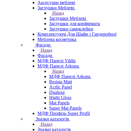
Аксесуари меблеві
Заглушки Меблеві
Назад
Заглушки Меблеві
Заглушки для конфірмата
Заглушки самоклейки
Комплектуючі Для Шафи і Гардеробної
Меблева косметика
Фасади
Назад
Фасади
МДФ Панелі Yildiz
МДФ Панелі Arkopa
Назад
МДФ Панелі Arkopa
Resista Matt
Acrlic Panel
Dualuxe
Hight Gloss
Mat Panels
Super Mat Panels
МДФ Профіль Super Profil
Зразки каталогів
Назад
Зразки каталогів