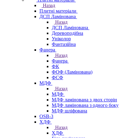
Назад
Плитні матеріали
ДСП Ламінована
Назад
ДСП Ламінована
Деревоподібна
Уніколор
Фантазійна
Фанера
Назад
Фанера
ФК
ФОФ (Ламінована)
ФСФ
МДФ
Назад
МДФ
МДФ ламінована з двох сторін
МДФ ламінована з одного боку
МДФ шліфована
OSB-3
ХДФ
Назад
ХДФ