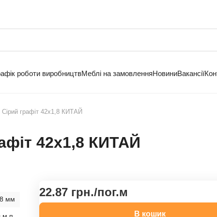
рафік роботи виробництв
Меблі на замовлення
Новини
Вакансії
Кон
 Сірий графіт 42х1,8 КИТАЙ
афіт 42х1,8 КИТАЙ
22.87 грн./
пог.м
,8 мм
В кошик
 м.п.