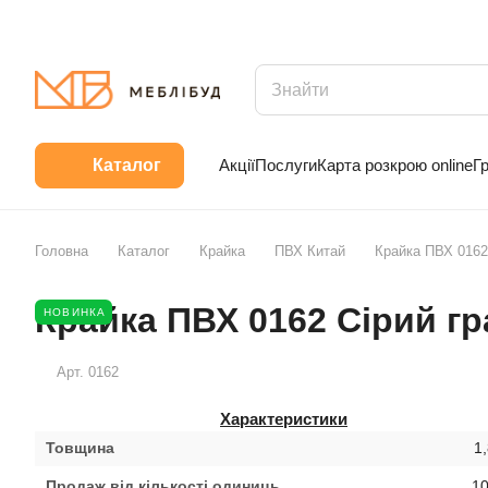
Акції
Послуги
Карта розкрою online
Г
Каталог
Головна
Каталог
Крайка
ПВХ Китай
Крайка ПВХ 0162
Крайка ПВХ 0162 Сірий гр
НОВИНКА
Арт.
0162
Характеристики
Товщина
1
Продаж від кількості одиниць
10