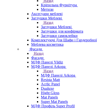
Назад
Кріпильна Фурнітура
Метизи
Аксесуари меблеві
Заглушки Меблеві
Назад
Заглушки Меблеві
Заглушки для конфірмата
Заглушки самоклейки
Комплектуючі Для Шафи і Гардеробної
Меблева косметика
Фасади
Назад
Фасади
МДФ Панелі Yildiz
МДФ Панелі Arkopa
Назад
МДФ Панелі Arkopa
Resista Matt
Acrlic Panel
Dualuxe
Hight Gloss
Mat Panels
Super Mat Panels
МДФ Профіль Super Profil