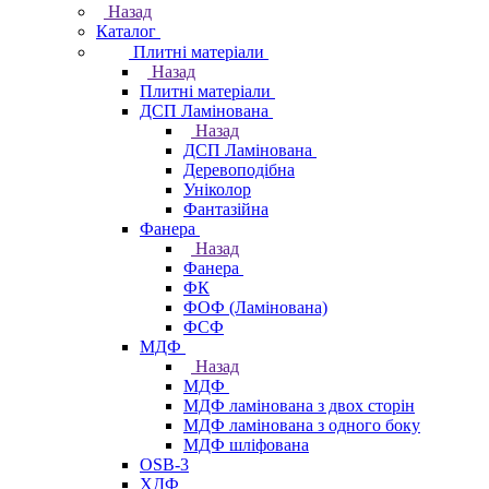
Назад
Каталог
Плитні матеріали
Назад
Плитні матеріали
ДСП Ламінована
Назад
ДСП Ламінована
Деревоподібна
Уніколор
Фантазійна
Фанера
Назад
Фанера
ФК
ФОФ (Ламінована)
ФСФ
МДФ
Назад
МДФ
МДФ ламінована з двох сторін
МДФ ламінована з одного боку
МДФ шліфована
OSB-3
ХДФ