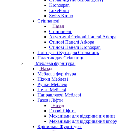
Kronospan
LuxeForm
Swiss Krono
Стінпанелі
Назад
Стінпанелі
Акустичні Стінові Панелі Аrkopa
Стінові Панелі Arkopa
Стінові Панелі Kronospan
Плінтуса і Кути для Стільниць
Пластик для Стільниць
Меблева фурнітура
Назад
Меблева фурнітура
Ніжки Меблеві
Ручки Меблеві
Петлі Меблеві
Направляючі Меблеві
Газові Ліфти
Назад
Газові Ліфти
Механізми для відкривання вниз
Механізми для відкривання вгору
Кріпильна Фурнітура