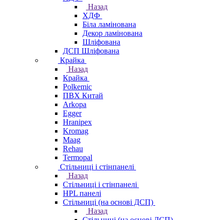
Назад
ХДФ
Біла ламінована
Декор ламінована
Шліфована
ДСП Шліфована
Крайка
Назад
Крайка
Polkemic
ПВХ Китай
Arkopa
Egger
Hranipex
Kromag
Maag
Rehau
Termopal
Стільниці і стінпанелі
Назад
Стільниці і стінпанелі
HPL панелі
Стільниці (на основі ДСП)
Назад
Стільниці (на основі ДСП)