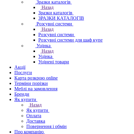
Зразки каталогів
Назад
Зразки каталогів
ЗРАЗКИ КАТАЛОГІВ
Розсувні системи
Назад
Розсувні системи
Розсувні системи для шаф купе
Уцінка
Назад
Уцінка
Уцінені товари
Акції
Послуги
Карта розкрою online
Терміни порізки
Меблі на замовлення
Бренди
Як купити
Назад
Як купити
Оплата
Доставка
Повернення і обмін
Про компанію