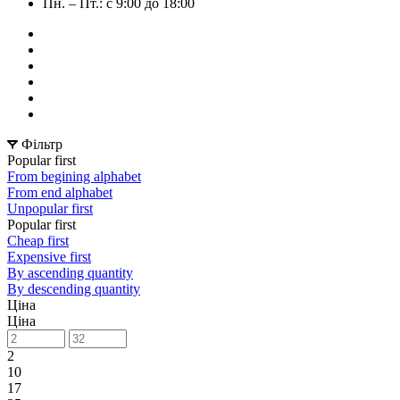
Пн. – Пт.: с 9:00 до 18:00
Фільтр
Popular first
From begining alphabet
From end alphabet
Unpopular first
Popular first
Cheap first
Expensive first
By ascending quantity
By descending quantity
Ціна
Ціна
2
10
17