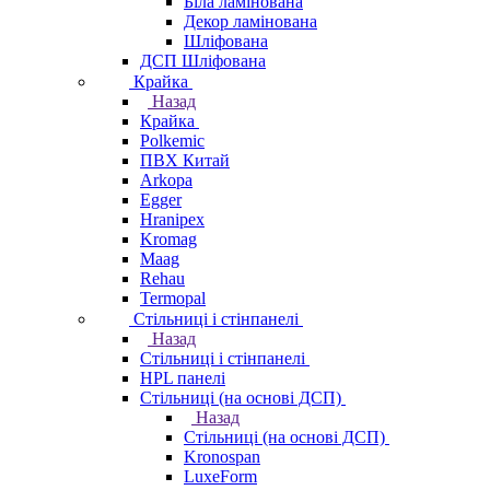
Біла ламінована
Декор ламінована
Шліфована
ДСП Шліфована
Крайка
Назад
Крайка
Polkemic
ПВХ Китай
Arkopa
Egger
Hranipex
Kromag
Maag
Rehau
Termopal
Стільниці і стінпанелі
Назад
Стільниці і стінпанелі
HPL панелі
Стільниці (на основі ДСП)
Назад
Стільниці (на основі ДСП)
Kronospan
LuxeForm