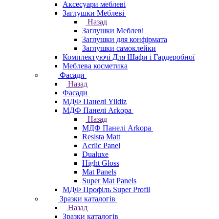
Аксесуари меблеві
Заглушки Меблеві
Назад
Заглушки Меблеві
Заглушки для конфірмата
Заглушки самоклейки
Комплектуючі Для Шафи і Гардеробної
Меблева косметика
Фасади
Назад
Фасади
МДФ Панелі Yildiz
МДФ Панелі Arkopa
Назад
МДФ Панелі Arkopa
Resista Matt
Acrlic Panel
Dualuxe
Hight Gloss
Mat Panels
Super Mat Panels
МДФ Профіль Super Profil
Зразки каталогів
Назад
Зразки каталогів