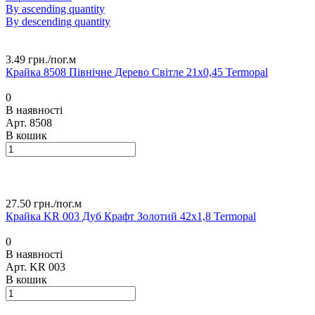
By ascending quantity
By descending quantity
3.49 грн./
пог.м
Крайка 8508 Північне Дерево Світле 21х0,45 Termopal
0
В наявності
Арт.
8508
В кошик
27.50 грн./
пог.м
Крайка KR 003 Дуб Крафт Золотий 42х1,8 Termopal
0
В наявності
Арт.
KR 003
В кошик