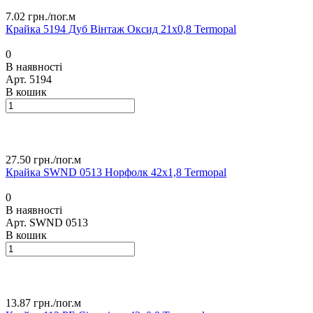
7.02 грн./
пог.м
Крайка 5194 Дуб Вінтаж Оксид 21х0,8 Termopal
0
В наявності
Арт.
5194
В кошик
27.50 грн./
пог.м
Крайка SWND 0513 Норфолк 42х1,8 Termopal
0
В наявності
Арт.
SWND 0513
В кошик
13.87 грн./
пог.м