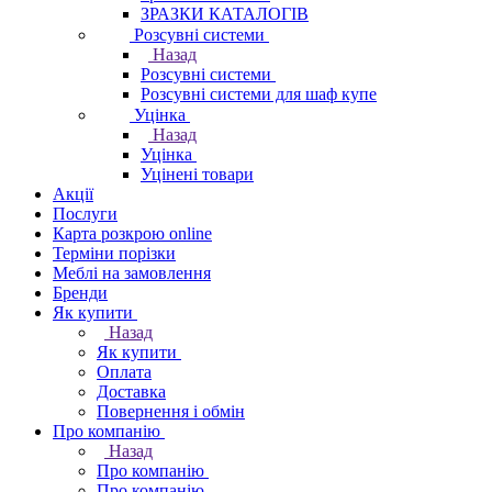
ЗРАЗКИ КАТАЛОГІВ
Розсувні системи
Назад
Розсувні системи
Розсувні системи для шаф купе
Уцінка
Назад
Уцінка
Уцінені товари
Акції
Послуги
Карта розкрою online
Терміни порізки
Меблі на замовлення
Бренди
Як купити
Назад
Як купити
Оплата
Доставка
Повернення і обмін
Про компанію
Назад
Про компанію
Про компанію