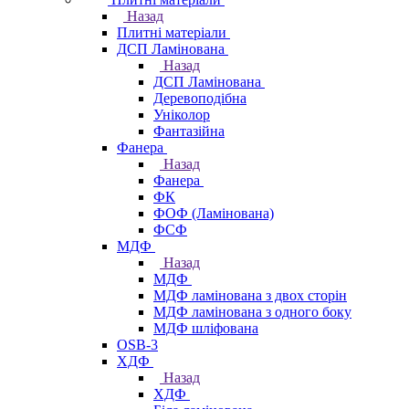
Назад
Плитні матеріали
ДСП Ламінована
Назад
ДСП Ламінована
Деревоподібна
Уніколор
Фантазійна
Фанера
Назад
Фанера
ФК
ФОФ (Ламінована)
ФСФ
МДФ
Назад
МДФ
МДФ ламінована з двох сторін
МДФ ламінована з одного боку
МДФ шліфована
OSB-3
ХДФ
Назад
ХДФ