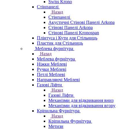
Swiss Krono
Стінпанелі
Назад
Стінпанелі
Акустичні Стінові Панелі Аrkopa
Стінові Панелі Arkopa
Стінові Панелі Kronospan
Плінтуса і Кути для Стільниць
Пластик для Стільниць
Меблева фурнітура
Назад
Меблева фурнітура
Ніжки Меблеві
Ручки Меблеві
Петлі Меблеві
Направляючі Меблеві
Газові Ліфти
Назад
Газові Ліфти
Механізми для відкривання вниз
Механізми для відкривання вгору
Кріпильна Фурнітура
Назад
Кріпильна Фурнітура
Метизи