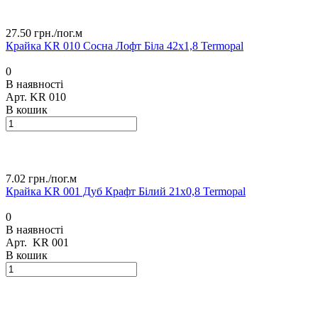
27.50 грн./
пог.м
Крайка KR 010 Сосна Лофт Біла 42х1,8 Termopal
0
В наявності
Арт.
KR 010
В кошик
7.02 грн./
пог.м
Крайка KR 001 Дуб Крафт Білий 21х0,8 Termopal
0
В наявності
Арт.
KR 001
В кошик