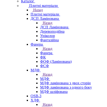
Каталог
Плитні матеріали
Назад
Плитні матеріали
ДСП Ламінована
Назад
ДСП Ламінована
Деревоподібна
Уніколор
Фантазійна
Фанера
Назад
Фанера
ФК
ФОФ (Ламінована)
ФСФ
МДФ
Назад
МДФ
МДФ ламінована з двох сторін
МДФ ламінована з одного боку
МДФ шліфована
OSB-3
ХДФ
Назад