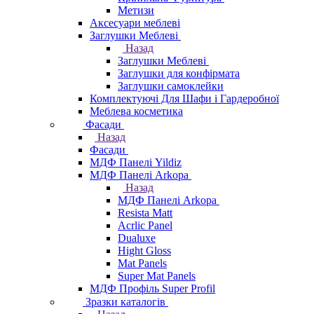
Метизи
Аксесуари меблеві
Заглушки Меблеві
Назад
Заглушки Меблеві
Заглушки для конфірмата
Заглушки самоклейки
Комплектуючі Для Шафи і Гардеробної
Меблева косметика
Фасади
Назад
Фасади
МДФ Панелі Yildiz
МДФ Панелі Arkopa
Назад
МДФ Панелі Arkopa
Resista Matt
Acrlic Panel
Dualuxe
Hight Gloss
Mat Panels
Super Mat Panels
МДФ Профіль Super Profil
Зразки каталогів