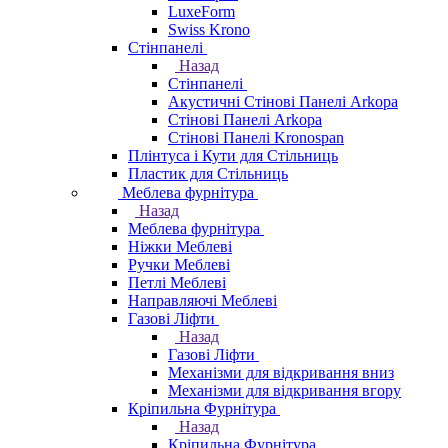
LuxeForm
Swiss Krono
Стінпанелі
Назад
Стінпанелі
Акустичні Стінові Панелі Аrkopa
Стінові Панелі Arkopa
Стінові Панелі Kronospan
Плінтуса і Кути для Стільниць
Пластик для Стільниць
Меблева фурнітура
Назад
Меблева фурнітура
Ніжки Меблеві
Ручки Меблеві
Петлі Меблеві
Направляючі Меблеві
Газові Ліфти
Назад
Газові Ліфти
Механізми для відкривання вниз
Механізми для відкривання вгору
Кріпильна Фурнітура
Назад
Кріпильна Фурнітура