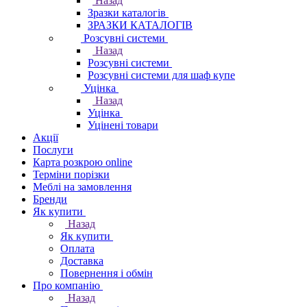
Назад
Зразки каталогів
ЗРАЗКИ КАТАЛОГІВ
Розсувні системи
Назад
Розсувні системи
Розсувні системи для шаф купе
Уцінка
Назад
Уцінка
Уцінені товари
Акції
Послуги
Карта розкрою online
Терміни порізки
Меблі на замовлення
Бренди
Як купити
Назад
Як купити
Оплата
Доставка
Повернення і обмін
Про компанію
Назад