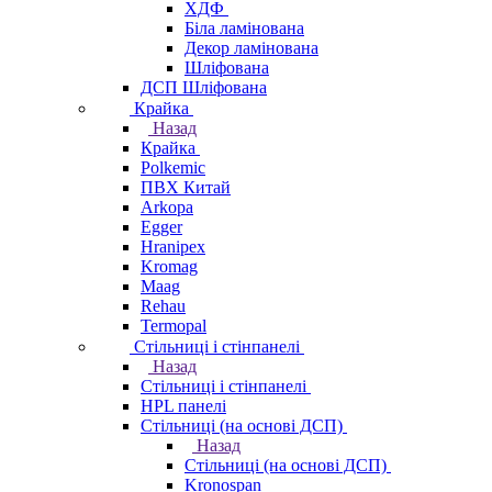
ХДФ
Біла ламінована
Декор ламінована
Шліфована
ДСП Шліфована
Крайка
Назад
Крайка
Polkemic
ПВХ Китай
Arkopa
Egger
Hranipex
Kromag
Maag
Rehau
Termopal
Стільниці і стінпанелі
Назад
Стільниці і стінпанелі
HPL панелі
Стільниці (на основі ДСП)
Назад
Стільниці (на основі ДСП)
Kronospan