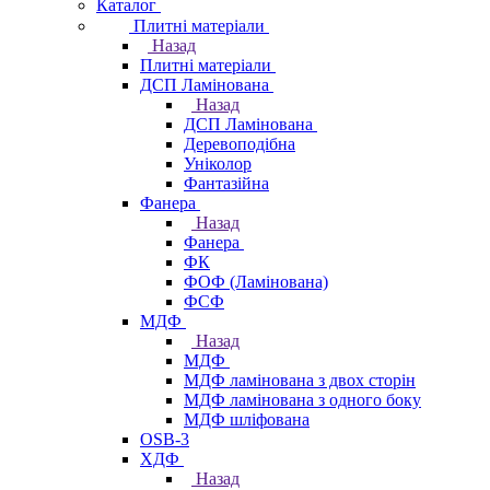
Каталог
Плитні матеріали
Назад
Плитні матеріали
ДСП Ламінована
Назад
ДСП Ламінована
Деревоподібна
Уніколор
Фантазійна
Фанера
Назад
Фанера
ФК
ФОФ (Ламінована)
ФСФ
МДФ
Назад
МДФ
МДФ ламінована з двох сторін
МДФ ламінована з одного боку
МДФ шліфована
OSB-3
ХДФ
Назад