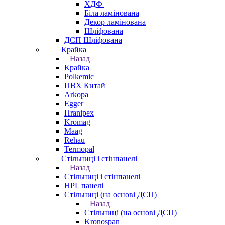
ХДФ
Біла ламінована
Декор ламінована
Шліфована
ДСП Шліфована
Крайка
Назад
Крайка
Polkemic
ПВХ Китай
Arkopa
Egger
Hranipex
Kromag
Maag
Rehau
Termopal
Стільниці і стінпанелі
Назад
Стільниці і стінпанелі
HPL панелі
Стільниці (на основі ДСП)
Назад
Стільниці (на основі ДСП)
Kronospan