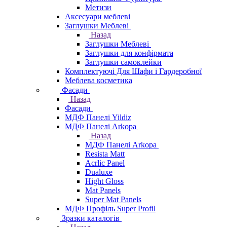
Метизи
Аксесуари меблеві
Заглушки Меблеві
Назад
Заглушки Меблеві
Заглушки для конфірмата
Заглушки самоклейки
Комплектуючі Для Шафи і Гардеробної
Меблева косметика
Фасади
Назад
Фасади
МДФ Панелі Yildiz
МДФ Панелі Arkopa
Назад
МДФ Панелі Arkopa
Resista Matt
Acrlic Panel
Dualuxe
Hight Gloss
Mat Panels
Super Mat Panels
МДФ Профіль Super Profil
Зразки каталогів