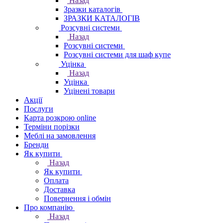
Назад
Зразки каталогів
ЗРАЗКИ КАТАЛОГІВ
Розсувні системи
Назад
Розсувні системи
Розсувні системи для шаф купе
Уцінка
Назад
Уцінка
Уцінені товари
Акції
Послуги
Карта розкрою online
Терміни порізки
Меблі на замовлення
Бренди
Як купити
Назад
Як купити
Оплата
Доставка
Повернення і обмін
Про компанію
Назад