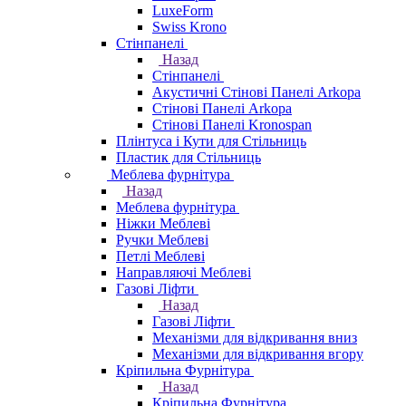
LuxeForm
Swiss Krono
Стінпанелі
Назад
Стінпанелі
Акустичні Стінові Панелі Аrkopa
Стінові Панелі Arkopa
Стінові Панелі Kronospan
Плінтуса і Кути для Стільниць
Пластик для Стільниць
Меблева фурнітура
Назад
Меблева фурнітура
Ніжки Меблеві
Ручки Меблеві
Петлі Меблеві
Направляючі Меблеві
Газові Ліфти
Назад
Газові Ліфти
Механізми для відкривання вниз
Механізми для відкривання вгору
Кріпильна Фурнітура
Назад
Кріпильна Фурнітура