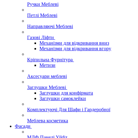
Ручки Меблеві
Петлі Меблеві
Направляючі Меблеві
Газові Ліфти
Механізми для відкривання вниз
Механізми для відкривання вгору
Кріпильна Фурнітура
Метизи
Аксесуари меблеві
Заглушки Меблеві
Заглушки для конфірмата
Заглушки самоклейки
Комплектуючі Для Шафи і Гардеробної
Меблева косметика
Фасади
МДФ Панелі Yildiz