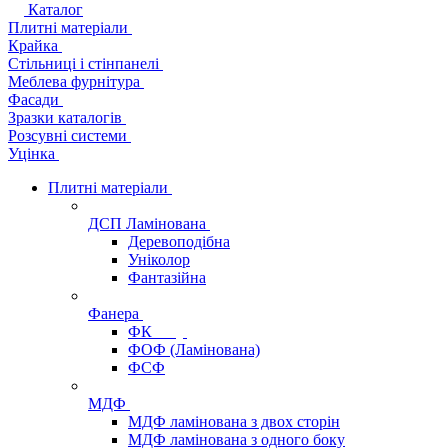
Каталог
Плитні матеріали
Крайка
Стільниці і стінпанелі
Меблева фурнітура
Фасади
Зразки каталогів
Розсувні системи
Уцінка
Плитні матеріали
ДСП Ламінована
Деревоподібна
Уніколор
Фантазійна
Фанера
ФК
ФОФ (Ламінована)
ФСФ
МДФ
МДФ ламінована з двох сторін
МДФ ламінована з одного боку