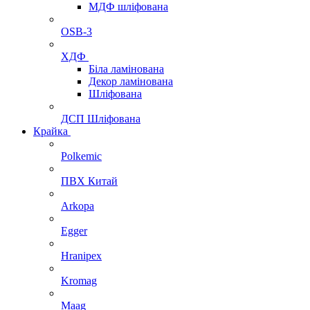
МДФ шліфована
OSB-3
ХДФ
Біла ламінована
Декор ламінована
Шліфована
ДСП Шліфована
Крайка
Polkemic
ПВХ Китай
Arkopa
Egger
Hranipex
Kromag
Maag