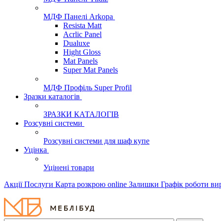
МДФ Панелі Arkopa
Resista Matt
Acrlic Panel
Dualuxe
Hight Gloss
Mat Panels
Super Mat Panels
МДФ Профіль Super Profil
Зразки каталогів
ЗРАЗКИ КАТАЛОГІВ
Розсувні системи
Розсувні системи для шаф купе
Уцінка
Уцінені товари
Акції
Послуги
Карта розкрою online
Залишки
Графік роботи в