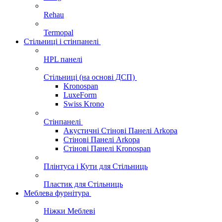
Rehau
Termopal
Стільниці і стінпанелі
HPL панелі
Стільниці (на основі ДСП)
Kronospan
LuxeForm
Swiss Krono
Стінпанелі
Акустичні Стінові Панелі Аrkopa
Стінові Панелі Arkopa
Стінові Панелі Kronospan
Плінтуса і Кути для Стільниць
Пластик для Стільниць
Меблева фурнітура
Ніжки Меблеві