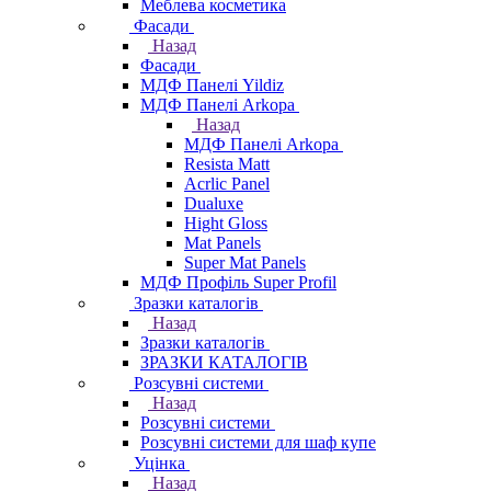
Меблева косметика
Фасади
Назад
Фасади
МДФ Панелі Yildiz
МДФ Панелі Arkopa
Назад
МДФ Панелі Arkopa
Resista Matt
Acrlic Panel
Dualuxe
Hight Gloss
Mat Panels
Super Mat Panels
МДФ Профіль Super Profil
Зразки каталогів
Назад
Зразки каталогів
ЗРАЗКИ КАТАЛОГІВ
Розсувні системи
Назад
Розсувні системи
Розсувні системи для шаф купе
Уцінка
Назад