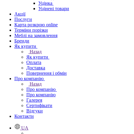
Уцінка
Уцінені товари
Акції
Послуги
Карта розкрою online
Терміни порізки
Меблі на замовлення
Бренди
Як купити
Назад
Як купити
Оплата
Доставка
Повернення і обмін
Про компанію
Назад
Про компанію
Про компанію
Галерея
Сертифікати
Відгуки
Контакти
UA