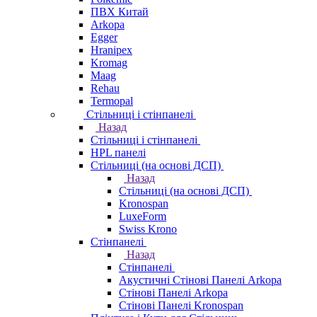
ПВХ Китай
Arkopa
Egger
Hranipex
Kromag
Maag
Rehau
Termopal
Стільниці і стінпанелі
Назад
Стільниці і стінпанелі
HPL панелі
Стільниці (на основі ДСП)
Назад
Стільниці (на основі ДСП)
Kronospan
LuxeForm
Swiss Krono
Стінпанелі
Назад
Стінпанелі
Акустичні Стінові Панелі Аrkopa
Стінові Панелі Arkopa
Стінові Панелі Kronospan