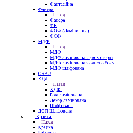
Фантазійна
Фанера
Назад
Фанера
ФК
ФОФ (Ламінована)
ФСФ
МДФ
Назад
МДФ
МДФ ламінована з двох сторін
МДФ ламінована з одного боку
МДФ шліфована
OSB-3
ХДФ
Назад
ХДФ
Біла ламінована
Декор ламінована
Шліфована
ДСП Шліфована
Крайка
Назад
Крайка
Polkemic