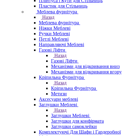
Плінтуса і Кути для Стільниць
Пластик для Стільниць
Меблева фурнітура
Назад
Меблева фурнітура
Ніжки Меблеві
Ручки Меблеві
Петлі Меблеві
Направляючі Меблеві
Газові Ліфти
Назад
Газові Ліфти
Механізми для відкривання вниз
Механізми для відкривання вгору
Кріпильна Фурнітура
Назад
Кріпильна Фурнітура
Метизи
Аксесуари меблеві
Заглушки Меблеві
Назад
Заглушки Меблеві
Заглушки для конфірмата
Заглушки самоклейки
Комплектуючі Для Шафи і Гардеробної