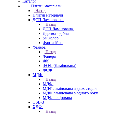
Каталог
Плитні матеріали
Назад
Плитні матеріали
ДСП Ламінована
Назад
ДСП Ламінована
Деревоподібна
Уніколор
Фантазійна
Фанера
Назад
Фанера
ФК
ФОФ (Ламінована)
ФСФ
МДФ
Назад
МДФ
МДФ ламінована з двох сторін
МДФ ламінована з одного боку
МДФ шліфована
OSB-3
ХДФ
Назад