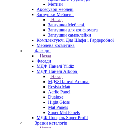
Метизи
Аксесуари меблеві
Заглушки Меблеві
Назад
Заглушки Меблеві
Заглушки для конфірмата
Заглушки самоклейки
Комплектуючі Для Шафи і Гардеробної
Меблева косметика
Фасади
Назад
Фасади
МДФ Панелі Yildiz
МДФ Панелі Arkopa
Назад
МДФ Панелі Arkopa
Resista Matt
Acrlic Panel
Dualuxe
Hight Gloss
Mat Panels
Super Mat Panels
МДФ Профіль Super Profil
Зразки каталогів