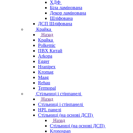
ХДФ
Біла ламінована
Декор ламінована
Шліфована
ДСП Шліфована
Крайка
Назад
Крайка
Polkemic
ПВХ Китай
Arkopa
Egger
Hranipex
Kromag
Maag
Rehau
Termopal
Стільниці і стінпанелі
Назад
Стільниці і стінпанелі
HPL панелі
Стільниці (на основі ДСП)
Назад
Стільниці (на основі ДСП)
Kronospan