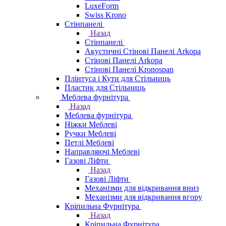
LuxeForm
Swiss Krono
Стінпанелі
Назад
Стінпанелі
Акустичні Стінові Панелі Аrkopa
Стінові Панелі Arkopa
Стінові Панелі Kronospan
Плінтуса і Кути для Стільниць
Пластик для Стільниць
Меблева фурнітура
Назад
Меблева фурнітура
Ніжки Меблеві
Ручки Меблеві
Петлі Меблеві
Направляючі Меблеві
Газові Ліфти
Назад
Газові Ліфти
Механізми для відкривання вниз
Механізми для відкривання вгору
Кріпильна Фурнітура
Назад
Кріпильна Фурнітура