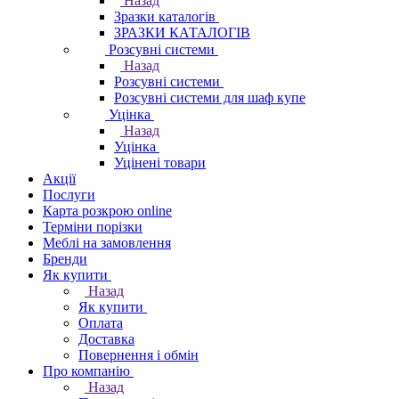
Назад
Зразки каталогів
ЗРАЗКИ КАТАЛОГІВ
Розсувні системи
Назад
Розсувні системи
Розсувні системи для шаф купе
Уцінка
Назад
Уцінка
Уцінені товари
Акції
Послуги
Карта розкрою online
Терміни порізки
Меблі на замовлення
Бренди
Як купити
Назад
Як купити
Оплата
Доставка
Повернення і обмін
Про компанію
Назад