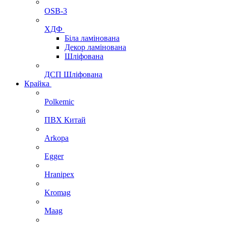
OSB-3
ХДФ
Біла ламінована
Декор ламінована
Шліфована
ДСП Шліфована
Крайка
Polkemic
ПВХ Китай
Arkopa
Egger
Hranipex
Kromag
Maag