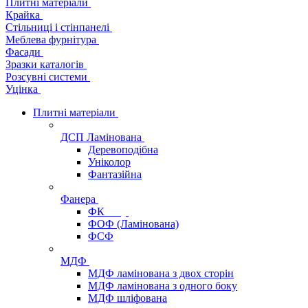
Плитні матеріали
Крайка
Стільниці і стінпанелі
Меблева фурнітура
Фасади
Зразки каталогів
Розсувні системи
Уцінка
Плитні матеріали
ДСП Ламінована
Деревоподібна
Уніколор
Фантазійна
Фанера
ФК
ФОФ (Ламінована)
ФСФ
МДФ
МДФ ламінована з двох сторін
МДФ ламінована з одного боку
МДФ шліфована