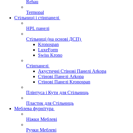
Rehau
Termopal
Стільниці і стінпанелі
HPL панелі
Стільниці (на основі ДСП)
Kronospan
LuxeForm
Swiss Krono
Стінпанелі
Акустичні Стінові Панелі Аrkopa
Стінові Панелі Arkopa
Стінові Панелі Kronospan
Плінтуса і Кути для Стільниць
Пластик для Стільниць
Меблева фурнітура
Ніжки Меблеві
Ручки Меблеві