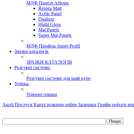
МДФ Панелі Arkopa
Resista Matt
Acrlic Panel
Dualuxe
Hight Gloss
Mat Panels
Super Mat Panels
МДФ Профіль Super Profil
Зразки каталогів
ЗРАЗКИ КАТАЛОГІВ
Розсувні системи
Розсувні системи для шаф купе
Уцінка
Уцінені товари
Акції
Послуги
Карта розкрою online
Залишки
Графік роботи в