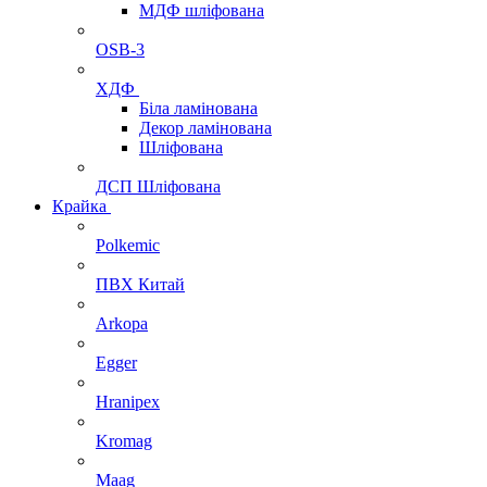
МДФ шліфована
OSB-3
ХДФ
Біла ламінована
Декор ламінована
Шліфована
ДСП Шліфована
Крайка
Polkemic
ПВХ Китай
Arkopa
Egger
Hranipex
Kromag
Maag