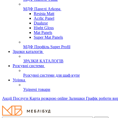
МДФ Панелі Arkopa
Resista Matt
Acrlic Panel
Dualuxe
Hight Gloss
Mat Panels
Super Mat Panels
МДФ Профіль Super Profil
Зразки каталогів
ЗРАЗКИ КАТАЛОГІВ
Розсувні системи
Розсувні системи для шаф купе
Уцінка
Уцінені товари
Акції
Послуги
Карта розкрою online
Залишки
Графік роботи в