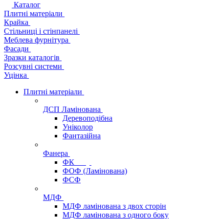
Каталог
Плитні матеріали
Крайка
Стільниці і стінпанелі
Меблева фурнітура
Фасади
Зразки каталогів
Розсувні системи
Уцінка
Плитні матеріали
ДСП Ламінована
Деревоподібна
Уніколор
Фантазійна
Фанера
ФК
ФОФ (Ламінована)
ФСФ
МДФ
МДФ ламінована з двох сторін
МДФ ламінована з одного боку