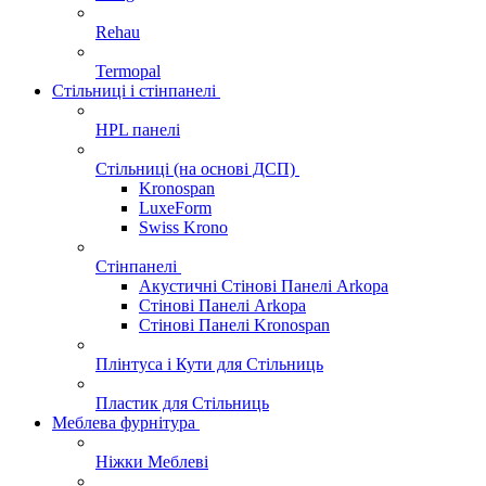
Rehau
Termopal
Стільниці і стінпанелі
HPL панелі
Стільниці (на основі ДСП)
Kronospan
LuxeForm
Swiss Krono
Стінпанелі
Акустичні Стінові Панелі Аrkopa
Стінові Панелі Arkopa
Стінові Панелі Kronospan
Плінтуса і Кути для Стільниць
Пластик для Стільниць
Меблева фурнітура
Ніжки Меблеві