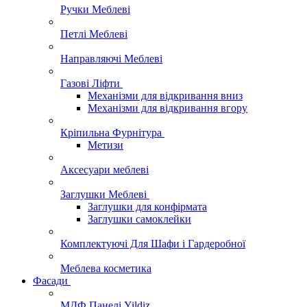
Ручки Меблеві
Петлі Меблеві
Направляючі Меблеві
Газові Ліфти
Механізми для відкривання вниз
Механізми для відкривання вгору
Кріпильна Фурнітура
Метизи
Аксесуари меблеві
Заглушки Меблеві
Заглушки для конфірмата
Заглушки самоклейки
Комплектуючі Для Шафи і Гардеробної
Меблева косметика
Фасади
МДФ Панелі Yildiz