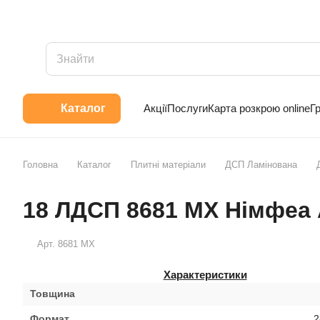
Акції
Послуги
Карта розкрою online
Г
Каталог
Головна
Каталог
Плитні матеріали
ДСП Ламінована
18 ЛДСП 8681 МХ Німфеа 
Арт.
8681 МХ
Характеристики
Товщина
Формат
2