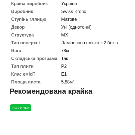
Країна виробник
Україна
Виробник
Swiss Krono
Ступінь глянцю
Матове
Декор
Уні (однотонні)
Структура
MX
Тип поверхні
Ламінована плівка з 2 боків
Вага
78кг
Складська програма
Так
Тип плити
P2
Клас емісії
E1
Площа листа
5,88м²
Рекомендована крайка
НОВИНКА