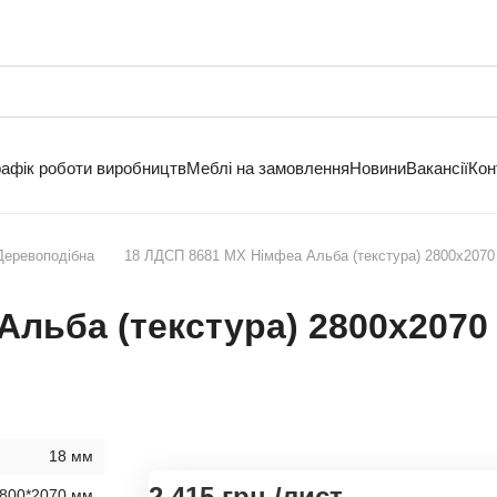
рафік роботи виробництв
Меблі на замовлення
Новини
Вакансії
Кон
Деревоподібна
18 ЛДСП 8681 МХ Німфеа Альба (текстура) 2800х2070
Альба (текстура) 2800х2070
18 мм
2 415 грн./
лист
800*2070 мм