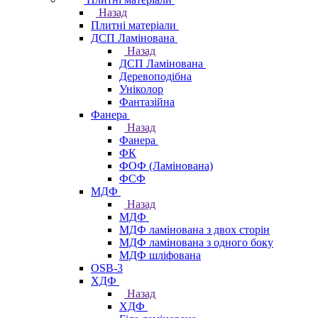
Назад
Плитні матеріали
ДСП Ламінована
Назад
ДСП Ламінована
Деревоподібна
Уніколор
Фантазійна
Фанера
Назад
Фанера
ФК
ФОФ (Ламінована)
ФСФ
МДФ
Назад
МДФ
МДФ ламінована з двох сторін
МДФ ламінована з одного боку
МДФ шліфована
OSB-3
ХДФ
Назад
ХДФ