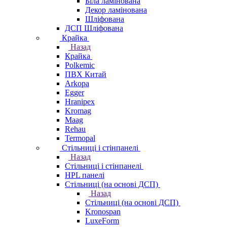
Біла ламінована
Декор ламінована
Шліфована
ДСП Шліфована
Крайка
Назад
Крайка
Polkemic
ПВХ Китай
Arkopa
Egger
Hranipex
Kromag
Maag
Rehau
Termopal
Стільниці і стінпанелі
Назад
Стільниці і стінпанелі
HPL панелі
Стільниці (на основі ДСП)
Назад
Стільниці (на основі ДСП)
Kronospan
LuxeForm