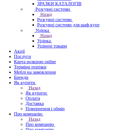
ЗРАЗКИ КАТАЛОГІВ
Розсувні системи
Назад
Розсувні системи
Розсувні системи для шаф купе
Уцінка
Назад
Уцінка
Уцінені товари
Акції
Послуги
Карта розкрою online
Терміни порізки
Меблі на замовлення
Бренди
Як купити
Назад
Як купити
Оплата
Доставка
Повернення і обмін
Про компанію
Назад
Про компанію
Про компанію