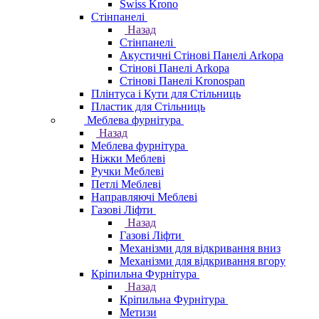
Swiss Krono
Стінпанелі
Назад
Стінпанелі
Акустичні Стінові Панелі Аrkopa
Стінові Панелі Arkopa
Стінові Панелі Kronospan
Плінтуса і Кути для Стільниць
Пластик для Стільниць
Меблева фурнітура
Назад
Меблева фурнітура
Ніжки Меблеві
Ручки Меблеві
Петлі Меблеві
Направляючі Меблеві
Газові Ліфти
Назад
Газові Ліфти
Механізми для відкривання вниз
Механізми для відкривання вгору
Кріпильна Фурнітура
Назад
Кріпильна Фурнітура
Метизи