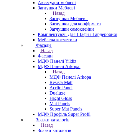
Аксесуари меблеві
Заглушки Меблеві
Назад
Заглушки Меблеві
Заглушки для конфірмата
Заглушки самоклейки
Комплектуючі Для Шафи і Гардеробної
Меблева косметика
Фасади
Назад
Фасади
МДФ Панелі Yildiz
МДФ Панелі Arkopa
Назад
МДФ Панелі Arkopa
Resista Matt
Acrlic Panel
Dualuxe
Hight Gloss
Mat Panels
Super Mat Panels
МДФ Профіль Super Profil
Зразки каталогів
Назад
Зразки каталогів