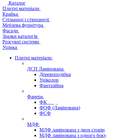
Каталог
Плитні матеріали
Крайка
Стільниці і стінпанелі
Меблева фурнітура
Фасади
Зразки каталогів
Розсувні системи
Уцінка
Плитні матеріали
ДСП Ламінована
Деревоподібна
Уніколор
Фантазійна
Фанера
ФК
ФОФ (Ламінована)
ФСФ
МДФ
МДФ ламінована з двох сторін
МДФ ламінована з одного боку