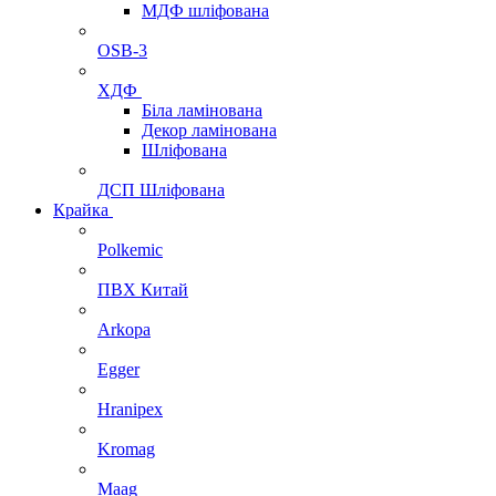
МДФ шліфована
OSB-3
ХДФ
Біла ламінована
Декор ламінована
Шліфована
ДСП Шліфована
Крайка
Polkemic
ПВХ Китай
Arkopa
Egger
Hranipex
Kromag
Maag