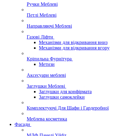
Ручки Меблеві
Петлі Меблеві
Направляючі Меблеві
Газові Ліфти
Механізми для відкривання вниз
Механізми для відкривання вгору
Кріпильна Фурнітура
Метизи
Аксесуари меблеві
Заглушки Меблеві
Заглушки для конфірмата
Заглушки самоклейки
Комплектуючі Для Шафи і Гардеробної
Меблева косметика
Фасади
МДФ Панелі Yildiz