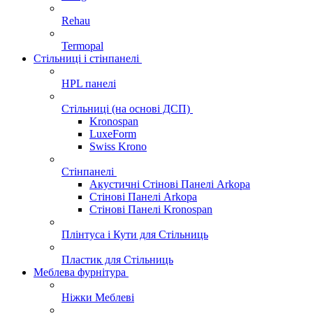
Rehau
Termopal
Стільниці і стінпанелі
HPL панелі
Стільниці (на основі ДСП)
Kronospan
LuxeForm
Swiss Krono
Стінпанелі
Акустичні Стінові Панелі Аrkopa
Стінові Панелі Arkopa
Стінові Панелі Kronospan
Плінтуса і Кути для Стільниць
Пластик для Стільниць
Меблева фурнітура
Ніжки Меблеві