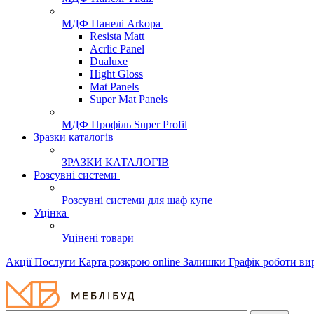
МДФ Панелі Arkopa
Resista Matt
Acrlic Panel
Dualuxe
Hight Gloss
Mat Panels
Super Mat Panels
МДФ Профіль Super Profil
Зразки каталогів
ЗРАЗКИ КАТАЛОГІВ
Розсувні системи
Розсувні системи для шаф купе
Уцінка
Уцінені товари
Акції
Послуги
Карта розкрою online
Залишки
Графік роботи в