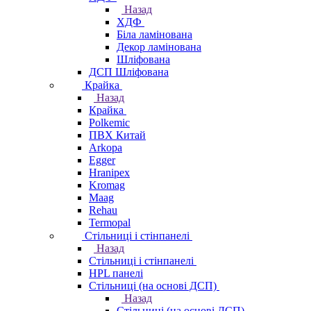
Назад
ХДФ
Біла ламінована
Декор ламінована
Шліфована
ДСП Шліфована
Крайка
Назад
Крайка
Polkemic
ПВХ Китай
Arkopa
Egger
Hranipex
Kromag
Maag
Rehau
Termopal
Стільниці і стінпанелі
Назад
Стільниці і стінпанелі
HPL панелі
Стільниці (на основі ДСП)
Назад
Стільниці (на основі ДСП)