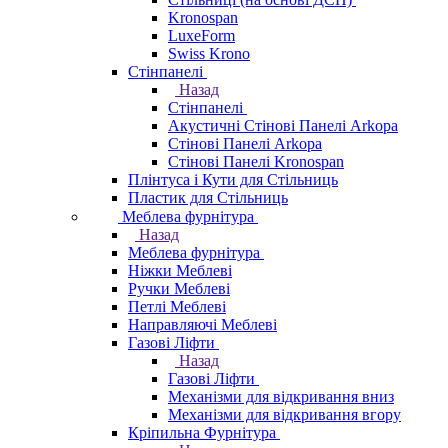
Kronospan
LuxeForm
Swiss Krono
Стінпанелі
Назад
Стінпанелі
Акустичні Стінові Панелі Аrkopa
Стінові Панелі Arkopa
Стінові Панелі Kronospan
Плінтуса і Кути для Стільниць
Пластик для Стільниць
Меблева фурнітура
Назад
Меблева фурнітура
Ніжки Меблеві
Ручки Меблеві
Петлі Меблеві
Направляючі Меблеві
Газові Ліфти
Назад
Газові Ліфти
Механізми для відкривання вниз
Механізми для відкривання вгору
Кріпильна Фурнітура