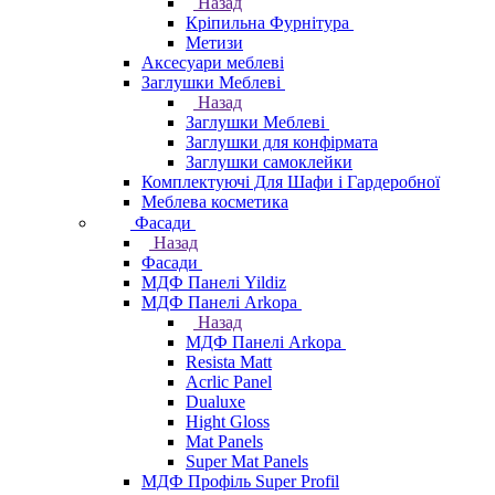
Назад
Кріпильна Фурнітура
Метизи
Аксесуари меблеві
Заглушки Меблеві
Назад
Заглушки Меблеві
Заглушки для конфірмата
Заглушки самоклейки
Комплектуючі Для Шафи і Гардеробної
Меблева косметика
Фасади
Назад
Фасади
МДФ Панелі Yildiz
МДФ Панелі Arkopa
Назад
МДФ Панелі Arkopa
Resista Matt
Acrlic Panel
Dualuxe
Hight Gloss
Mat Panels
Super Mat Panels
МДФ Профіль Super Profil