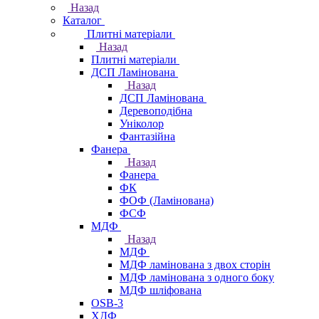
Назад
Каталог
Плитні матеріали
Назад
Плитні матеріали
ДСП Ламінована
Назад
ДСП Ламінована
Деревоподібна
Уніколор
Фантазійна
Фанера
Назад
Фанера
ФК
ФОФ (Ламінована)
ФСФ
МДФ
Назад
МДФ
МДФ ламінована з двох сторін
МДФ ламінована з одного боку
МДФ шліфована
OSB-3
ХДФ