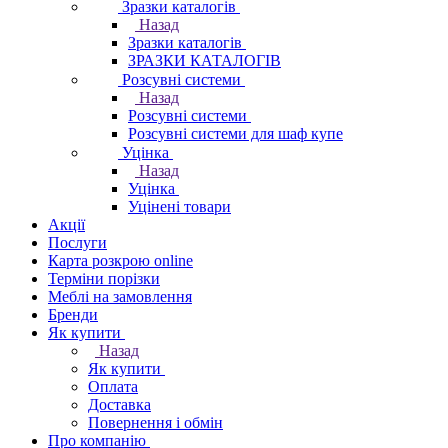
Зразки каталогів
Назад
Зразки каталогів
ЗРАЗКИ КАТАЛОГІВ
Розсувні системи
Назад
Розсувні системи
Розсувні системи для шаф купе
Уцінка
Назад
Уцінка
Уцінені товари
Акції
Послуги
Карта розкрою online
Терміни порізки
Меблі на замовлення
Бренди
Як купити
Назад
Як купити
Оплата
Доставка
Повернення і обмін
Про компанію