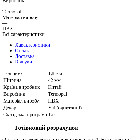
Виробник
—
Termopal
Матеріал виробу
—
ПВХ
Всі характеристики
Характеристики
Оплата
Доставка
Відгуки
Товщина
1,8 мм
Ширина
42 мм
Країна виробник
Китай
Виробник
Termopal
Матеріал виробу
ПВХ
Декор
Уні (однотонні)
Складська програма
Так
Готівковий розрахунок
Оплата готівкою доступна при самовивозі. Забрати товар з