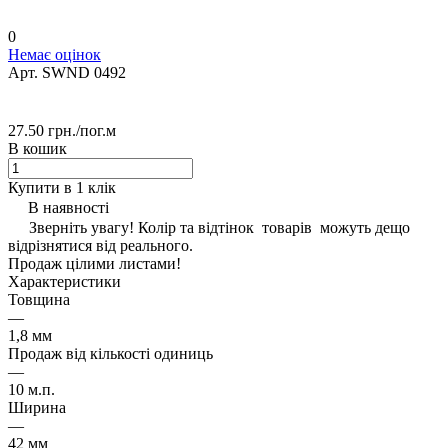
0
Немає оцінок
Арт.
SWND 0492
27.50 грн./
пог.м
В кошик
Купити в 1 клік
В наявності
Зверніть увагу! Колір та відтінок товарів можуть дещо
відрізнятися від реального.
Продаж цілими листами!
Характеристики
Товщина
—
1,8 мм
Продаж від кількості одиниць
—
10 м.п.
Ширина
—
42 мм