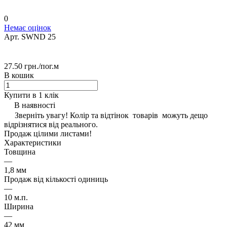
0
Немає оцінок
Арт.
SWND 25
27.50 грн./
пог.м
В кошик
Купити в 1 клік
В наявності
Зверніть увагу! Колір та відтінок товарів можуть дещо
відрізнятися від реального.
Продаж цілими листами!
Характеристики
Товщина
—
1,8 мм
Продаж від кількості одиниць
—
10 м.п.
Ширина
—
42 мм