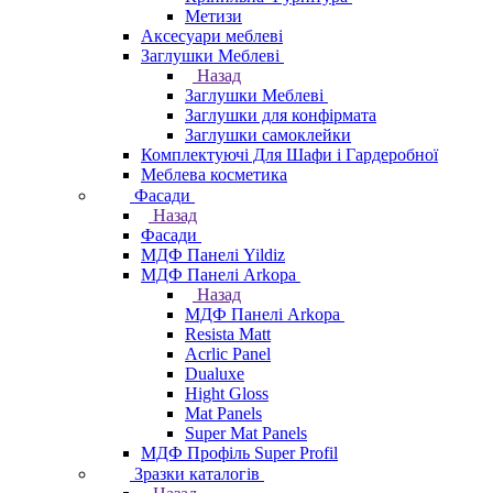
Метизи
Аксесуари меблеві
Заглушки Меблеві
Назад
Заглушки Меблеві
Заглушки для конфірмата
Заглушки самоклейки
Комплектуючі Для Шафи і Гардеробної
Меблева косметика
Фасади
Назад
Фасади
МДФ Панелі Yildiz
МДФ Панелі Arkopa
Назад
МДФ Панелі Arkopa
Resista Matt
Acrlic Panel
Dualuxe
Hight Gloss
Mat Panels
Super Mat Panels
МДФ Профіль Super Profil
Зразки каталогів