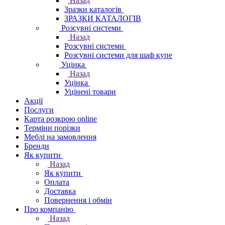
Назад
Зразки каталогів
ЗРАЗКИ КАТАЛОГІВ
Розсувні системи
Назад
Розсувні системи
Розсувні системи для шаф купе
Уцінка
Назад
Уцінка
Уцінені товари
Акції
Послуги
Карта розкрою online
Терміни порізки
Меблі на замовлення
Бренди
Як купити
Назад
Як купити
Оплата
Доставка
Повернення і обмін
Про компанію
Назад