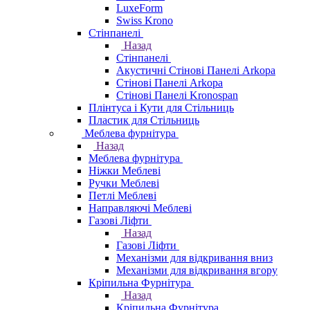
LuxeForm
Swiss Krono
Стінпанелі
Назад
Стінпанелі
Акустичні Стінові Панелі Аrkopa
Стінові Панелі Arkopa
Стінові Панелі Kronospan
Плінтуса і Кути для Стільниць
Пластик для Стільниць
Меблева фурнітура
Назад
Меблева фурнітура
Ніжки Меблеві
Ручки Меблеві
Петлі Меблеві
Направляючі Меблеві
Газові Ліфти
Назад
Газові Ліфти
Механізми для відкривання вниз
Механізми для відкривання вгору
Кріпильна Фурнітура
Назад
Кріпильна Фурнітура