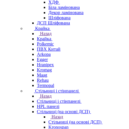
ХДФ
Біла ламінована
Декор ламінована
Шліфована
ДСП Шліфована
Крайка
Назад
Крайка
Polkemic
ПВХ Китай
Arkopa
Egger
Hranipex
Kromag
Maag
Rehau
Termopal
Стільниці і стінпанелі
Назад
Стільниці і стінпанелі
HPL панелі
Стільниці (на основі ДСП)
Назад
Стільниці (на основі ДСП)
Kronospan