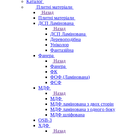
Каталог
Плитні матеріали
Назад
Плитні матеріали
ДСП Ламінована
Назад
ДСП Ламінована
Деревоподібна
Уніколор
Фантазійна
Фанера
Назад
Фанера
ФК
ФОФ (Ламінована)
ФСФ
МДФ
Назад
МДФ
МДФ ламінована з двох сторін
МДФ ламінована з одного боку
МДФ шліфована
OSB-3
ХДФ
Назад