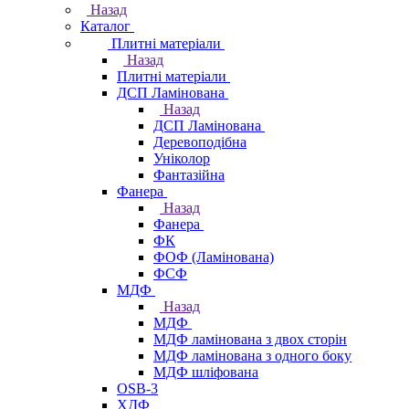
Назад
Каталог
Плитні матеріали
Назад
Плитні матеріали
ДСП Ламінована
Назад
ДСП Ламінована
Деревоподібна
Уніколор
Фантазійна
Фанера
Назад
Фанера
ФК
ФОФ (Ламінована)
ФСФ
МДФ
Назад
МДФ
МДФ ламінована з двох сторін
МДФ ламінована з одного боку
МДФ шліфована
OSB-3
ХДФ