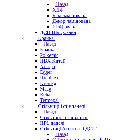
Назад
ХДФ
Біла ламінована
Декор ламінована
Шліфована
ДСП Шліфована
Крайка
Назад
Крайка
Polkemic
ПВХ Китай
Arkopa
Egger
Hranipex
Kromag
Maag
Rehau
Termopal
Стільниці і стінпанелі
Назад
Стільниці і стінпанелі
HPL панелі
Стільниці (на основі ДСП)
Назад
Стільниці (на основі ДСП)