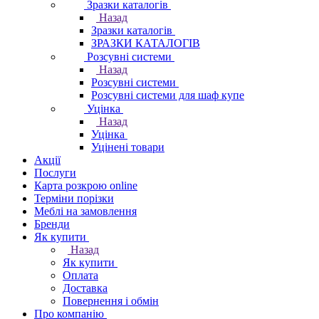
Зразки каталогів
Назад
Зразки каталогів
ЗРАЗКИ КАТАЛОГІВ
Розсувні системи
Назад
Розсувні системи
Розсувні системи для шаф купе
Уцінка
Назад
Уцінка
Уцінені товари
Акції
Послуги
Карта розкрою online
Терміни порізки
Меблі на замовлення
Бренди
Як купити
Назад
Як купити
Оплата
Доставка
Повернення і обмін
Про компанію