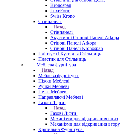
Kronospan
LuxeForm
Swiss Krono
Стінпанелі
Назад
Стінпанелі
Акустичні Стінові Панелі Аrkopa
Стінові Панелі Arkopa
Стінові Панелі Kronospan
Плінтуса і Кути для Стільниць
Пластик для Стільниць
Меблева фурнітура
Назад
Меблева фурнітура
Ніжки Меблеві
Ручки Меблеві
Петлі Меблеві
Направляючі Меблеві
Газові Ліфти
Назад
Газові Ліфти
Механізми для відкривання вниз
Механізми для відкривання вгору
Кріпильна Фурнітура