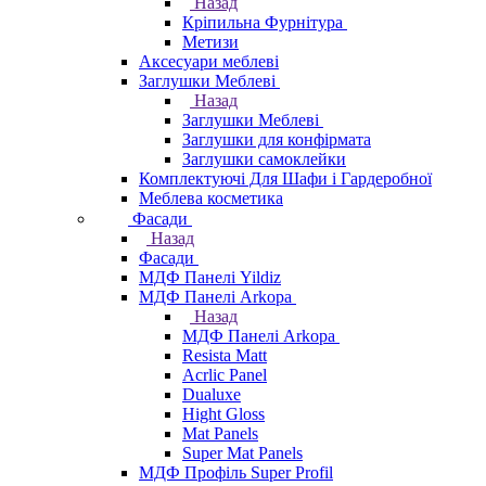
Назад
Кріпильна Фурнітура
Метизи
Аксесуари меблеві
Заглушки Меблеві
Назад
Заглушки Меблеві
Заглушки для конфірмата
Заглушки самоклейки
Комплектуючі Для Шафи і Гардеробної
Меблева косметика
Фасади
Назад
Фасади
МДФ Панелі Yildiz
МДФ Панелі Arkopa
Назад
МДФ Панелі Arkopa
Resista Matt
Acrlic Panel
Dualuxe
Hight Gloss
Mat Panels
Super Mat Panels
МДФ Профіль Super Profil